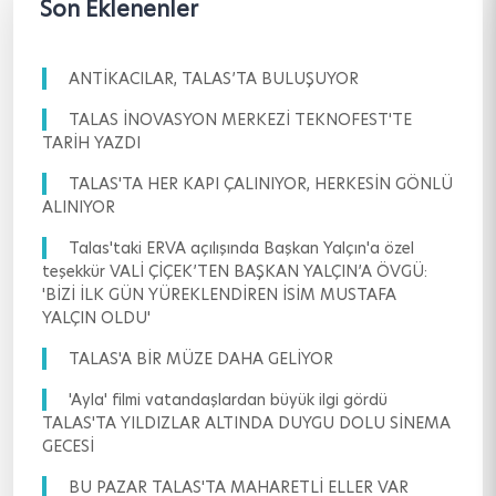
Son Eklenenler
ANTİKACILAR, TALAS’TA BULUŞUYOR
TALAS İNOVASYON MERKEZİ TEKNOFEST'TE
TARİH YAZDI
TALAS'TA HER KAPI ÇALINIYOR, HERKESİN GÖNLÜ
ALINIYOR
Talas'taki ERVA açılışında Başkan Yalçın'a özel
teşekkür VALİ ÇİÇEK’TEN BAŞKAN YALÇIN’A ÖVGÜ:
'BİZİ İLK GÜN YÜREKLENDİREN İSİM MUSTAFA
YALÇIN OLDU'
TALAS'A BİR MÜZE DAHA GELİYOR
'Ayla' filmi vatandaşlardan büyük ilgi gördü
TALAS'TA YILDIZLAR ALTINDA DUYGU DOLU SİNEMA
GECESİ
BU PAZAR TALAS'TA MAHARETLİ ELLER VAR