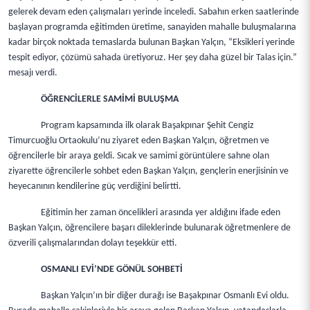
gelerek devam eden çalışmaları yerinde inceledi. Sabahın erken saatlerinde
başlayan programda eğitimden üretime, sanayiden mahalle buluşmalarına
kadar birçok noktada temaslarda bulunan Başkan Yalçın, “Eksikleri yerinde
tespit ediyor, çözümü sahada üretiyoruz. Her şey daha güzel bir Talas için.”
mesajı verdi.
ÖĞRENCİLERLE SAMİMİ BULUŞMA
Program kapsamında ilk olarak Başakpınar Şehit Cengiz
Timurcuoğlu Ortaokulu’nu ziyaret eden Başkan Yalçın, öğretmen ve
öğrencilerle bir araya geldi. Sıcak ve samimi görüntülere sahne olan
ziyarette öğrencilerle sohbet eden Başkan Yalçın, gençlerin enerjisinin ve
heyecanının kendilerine güç verdiğini belirtti.
Eğitimin her zaman öncelikleri arasında yer aldığını ifade eden
Başkan Yalçın, öğrencilere başarı dileklerinde bulunarak öğretmenlere de
özverili çalışmalarından dolayı teşekkür etti.
OSMANLI EVİ’NDE GÖNÜL SOHBETİ
Başkan Yalçın’ın bir diğer durağı ise Başakpınar Osmanlı Evi oldu.