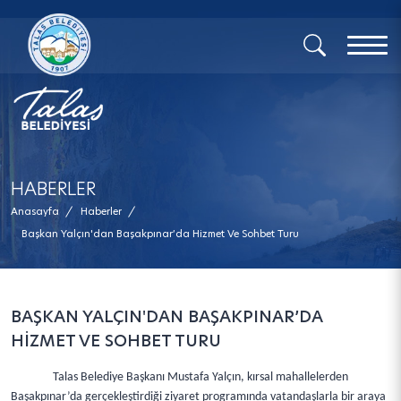
x
HABERLER
Anasayfa
/
Haberler
/
Başkan Yalçın'dan Başakpınar’da Hizmet Ve Sohbet Turu
BAŞKAN YALÇIN'DAN BAŞAKPINAR’DA
HİZMET VE SOHBET TURU
Talas Belediye Başkanı Mustafa Yalçın, kırsal mahallelerden
Başakpınar’da gerçekleştirdiği ziyaret programında vatandaşlarla bir araya