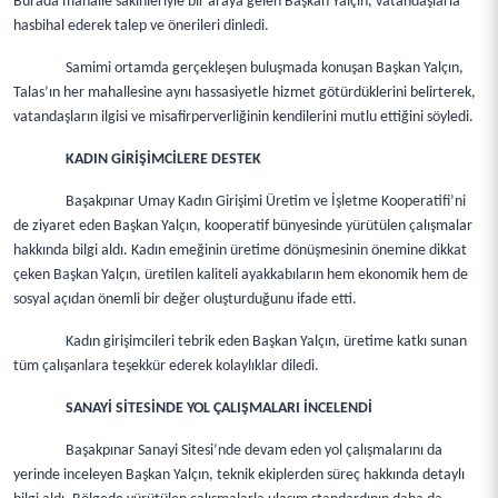
Burada mahalle sakinleriyle bir araya gelen Başkan Yalçın, vatandaşlarla
hasbihal ederek talep ve önerileri dinledi.
Samimi ortamda gerçekleşen buluşmada konuşan Başkan Yalçın,
Talas’ın her mahallesine aynı hassasiyetle hizmet götürdüklerini belirterek,
vatandaşların ilgisi ve misafirperverliğinin kendilerini mutlu ettiğini söyledi.
KADIN GİRİŞİMCİLERE DESTEK
Başakpınar Umay Kadın Girişimi Üretim ve İşletme Kooperatifi’ni
de ziyaret eden Başkan Yalçın, kooperatif bünyesinde yürütülen çalışmalar
hakkında bilgi aldı. Kadın emeğinin üretime dönüşmesinin önemine dikkat
çeken Başkan Yalçın, üretilen kaliteli ayakkabıların hem ekonomik hem de
sosyal açıdan önemli bir değer oluşturduğunu ifade etti.
Kadın girişimcileri tebrik eden Başkan Yalçın, üretime katkı sunan
tüm çalışanlara teşekkür ederek kolaylıklar diledi.
SANAYİ SİTESİNDE YOL ÇALIŞMALARI İNCELENDİ
Başakpınar Sanayi Sitesi’nde devam eden yol çalışmalarını da
yerinde inceleyen Başkan Yalçın, teknik ekiplerden süreç hakkında detaylı