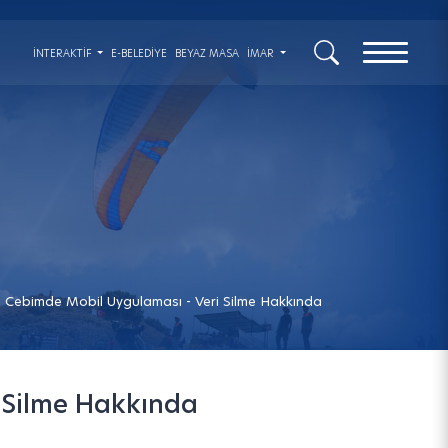
x
İNTERAKTIF
E-BELEDİYE
BEYAZ MASA
İMAR
 Cebimde Mobil Uygulaması - Veri Silme Hakkında
 Silme Hakkında