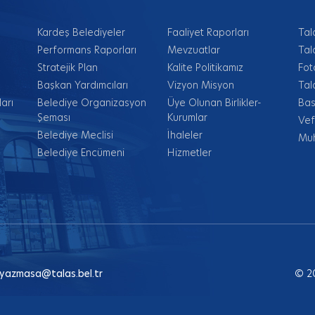
Kardeş Belediyeler
Faaliyet Raporları
Tal
Performans Raporları
Mevzuatlar
Tal
Stratejik Plan
Kalite Politikamız
Fot
Başkan Yardımcıları
Vizyon Misyon
Tal
arı
Belediye Organizasyon
Üye Olunan Birlikler-
Bas
Şeması
Kurumlar
Vef
Belediye Meclisi
İhaleler
Muh
Belediye Encümeni
Hizmetler
yazmasa@talas.bel.tr
© 2