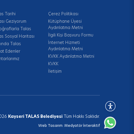
as Tarihi
Çerez Politikası
ası Geziyorum
Kütüphane Üyesi
Aydınlatma Metni
oğraflarla Talas
İlgili Kişi Başvuru Formu
as Sosyal Haritası
İnternet Hizmeti
ında Talas
Aydınlatma Metni
at Edenler
KVKK Aydınlatma Metni
tarlarımız
KVKK
İletişim
026
Kayseri TALAS Belediyesi
Tüm Hakkı Saklıdır.
Web Tasarım:
Medyatör İnteraktif