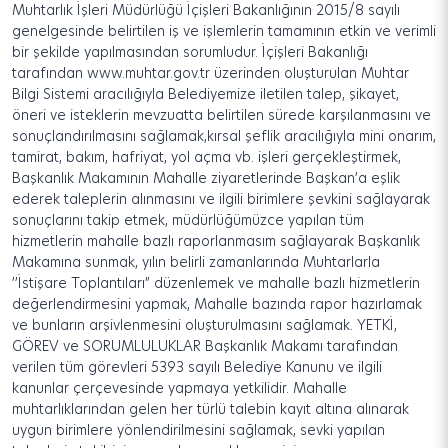
Muhtarlık İşleri Müdürlüğü İçişleri Bakanlığının 2015/8 sayılı
genelgesinde belirtilen iş ve işlemlerin tamamının etkin ve verimli
bir şekilde yapılmasından sorumludur. İçişleri Bakanlığı
tarafından www.muhtar.gov.tr üzerinden oluşturulan Muhtar
Bilgi Sistemi aracılığıyla Belediyemize iletilen talep, şikayet,
öneri ve isteklerin mevzuatta belirtilen sürede karşılanmasını ve
sonuçlandırılmasını sağlamak,kırsal şeflik aracılığıyla mini onarım,
tamirat, bakım, hafriyat, yol açma vb. işleri gerçekleştirmek,
Başkanlık Makamının Mahalle ziyaretlerinde Başkan’a eşlik
ederek taleplerin alınmasını ve ilgili birimlere şevkini sağlayarak
sonuçlarını takip etmek, müdürlüğümüzce yapılan tüm
hizmetlerin mahalle bazlı raporlanmasım sağlayarak Başkanlık
Makamına sunmak, yılın belirli zamanlarında Muhtarlarla
’’İstişare Toplantıları” düzenlemek ve mahalle bazlı hizmetlerin
değerlendirmesini yapmak, Mahalle bazında rapor hazırlamak
ve bunların arşivlenmesini oluşturulmasını sağlamak. YETKİ,
GÖREV ve SORUMLULUKLAR Başkanlık Makamı tarafından
verilen tüm görevleri 5393 sayılı Belediye Kanunu ve ilgili
kanunlar çerçevesinde yapmaya yetkilidir. Mahalle
muhtarlıklarından gelen her türlü talebin kayıt altına alınarak
uygun birimlere yönlendirilmesini sağlamak, sevki yapılan