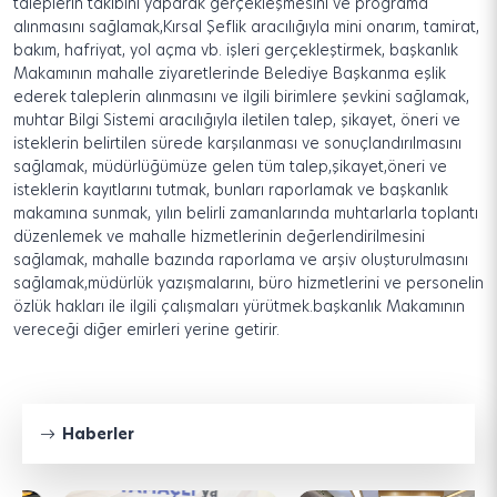
taleplerin takibini yaparak gerçekleşmesini ve programa
alınmasını sağlamak,Kırsal Şeflik aracılığıyla mini onarım, tamirat,
bakım, hafriyat, yol açma vb. işleri gerçekleştirmek, başkanlık
Makamının mahalle ziyaretlerinde Belediye Başkanma eşlik
ederek taleplerin alınmasını ve ilgili birimlere şevkini sağlamak,
muhtar Bilgi Sistemi aracılığıyla iletilen talep, şikayet, öneri ve
isteklerin belirtilen sürede karşılanması ve sonuçlandırılmasını
sağlamak, müdürlüğümüze gelen tüm talep,şikayet,öneri ve
isteklerin kayıtlarını tutmak, bunları raporlamak ve başkanlık
makamına sunmak, yılın belirli zamanlarında muhtarlarla toplantı
düzenlemek ve mahalle hizmetlerinin değerlendirilmesini
sağlamak, mahalle bazında raporlama ve arşiv oluşturulmasını
sağlamak,müdürlük yazışmalarını, büro hizmetlerini ve personelin
özlük hakları ile ilgili çalışmaları yürütmek.başkanlık Makamının
vereceği diğer emirleri yerine getirir.
Haberler