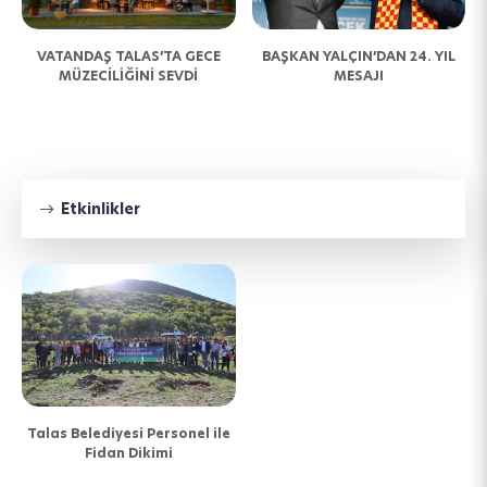
N
VATANDAŞ TALAS’TA GECE
BAŞKAN YALÇIN’DAN 24. YIL
MÜZECİLİĞİNİ SEVDİ
MESAJI
Etkinlikler
Talas Belediyesi Personel ile
Fidan Dikimi