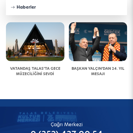
Haberler
N
VATANDAŞ TALAS’TA GECE
BAŞKAN YALÇIN’DAN 24. YIL
MÜZECİLİĞİNİ SEVDİ
MESAJI
Çağrı Merkezi