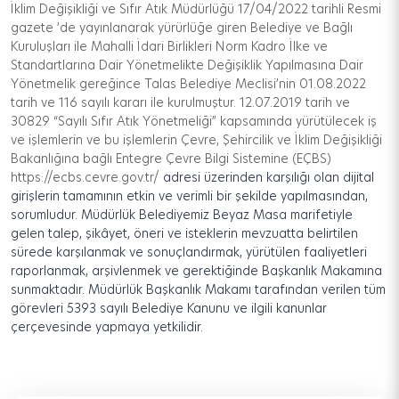
İklim Değişikliği ve Sıfır Atık Müdürlüğü 17/04/2022 tarihli Resmi
gazete ’de yayınlanarak yürürlüğe giren Belediye ve Bağlı
Kuruluşları ile Mahalli İdari Birlikleri Norm Kadro İlke ve
Standartlarına Dair Yönetmelikte Değişiklik Yapılmasına Dair
Yönetmelik gereğince
Talas
Belediye Meclisi’nin
01.08.2022
tarih ve
116
sayılı kararı ile kurulmuştur.
12.07.2019
tarih
ve
30829
“Sayılı Sıfır Atık Yönetmeliği” kapsamında yürütülecek iş
ve
işlemlerin
ve bu
işlemlerin
Çevre, Şehircilik ve İklim Değişikliği
Bakanlığına bağlı Ent
egre Çevre Bilgi Sistemine (EÇBS)
https://ecbs.cevre.gov.tr/
adresi
üzerinden
karşılığı olan
dijital
girişleri
n
tamamının etkin ve verimli bir şekilde yapılmasından
,
sorumludur. Müdürlük
Belediyemiz Beyaz Masa marifetiyle
gelen
talep,
şikâyet
, öneri ve isteklerin mevzuatta
belirtilen
sürede karşılanmak ve sonuçlandırmak
,
yürütülen faaliyetleri
raporlanmak, arşivlenmek ve gerektiğinde Başkanlık Makamına
sunmaktadır. Müdürlük
Başkanlık Makamı tarafından verilen tüm
görevleri 5393 sayılı Belediye Kanunu ve ilgili kanunlar
çerçevesinde yapmaya yetkilidir.