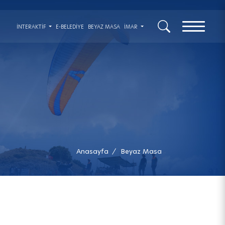
x
İNTERAKTIF
E-BELEDİYE
BEYAZ MASA
İMAR
Anasayfa
Beyaz Masa
/