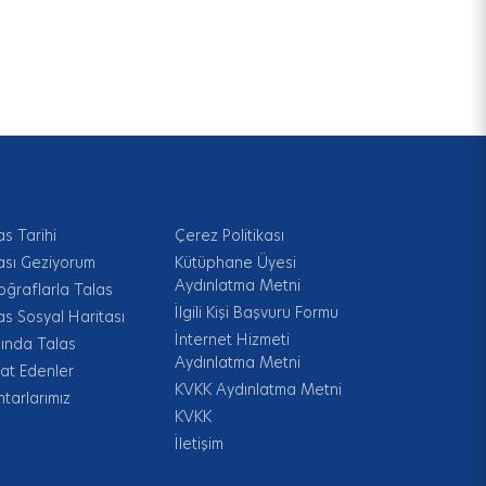
as Tarihi
Çerez Politikası
ası Geziyorum
Kütüphane Üyesi
Aydınlatma Metni
oğraflarla Talas
İlgili Kişi Başvuru Formu
as Sosyal Haritası
İnternet Hizmeti
ında Talas
Aydınlatma Metni
at Edenler
KVKK Aydınlatma Metni
tarlarımız
KVKK
İletişim