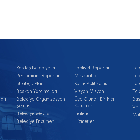
Kardeş Belediyeler
Faaliyet Raporları
Tal
Performans Raporları
Mevzuatlar
Tal
Stratejik Plan
Kalite Politikamız
Fot
Başkan Yardımcıları
Vizyon Misyon
Tal
arı
Belediye Organizasyon
Üye Olunan Birlikler-
Bas
Şeması
Kurumlar
Vef
Belediye Meclisi
İhaleler
Muh
Belediye Encümeni
Hizmetler