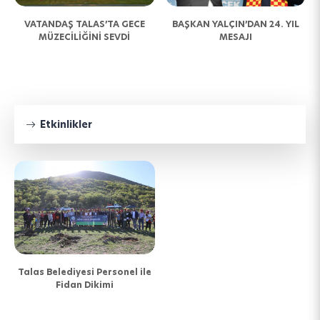
N
VATANDAŞ TALAS’TA GECE
BAŞKAN YALÇIN’DAN 24. YIL
MÜZECİLİĞİNİ SEVDİ
MESAJI
Etkinlikler
Talas Belediyesi Personel ile
Fidan Dikimi