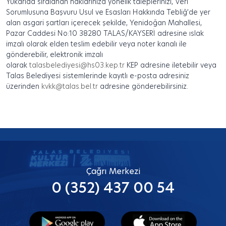
Yukarıda sıralanan haklarınıza yönelik taleplerinizi, Veri
Sorumlusuna Başvuru Usul ve Esasları Hakkında Tebliğ’de yer
alan asgari şartları içerecek şekilde, Yenidoğan Mahallesi,
Pazar Caddesi No:10 38280 TALAS/KAYSERİ adresine ıslak
imzalı olarak elden teslim edebilir veya noter kanalı ile
gönderebilir, elektronik imzalı
olarak
talasbelediyesi@hs03.kep.tr
KEP adresine iletebilir veya
Talas Belediyesi sistemlerinde kayıtlı e-posta adresiniz
üzerinden
kvkk@talas.bel.tr
adresine gönderebilirsiniz.
Çağrı Merkezi
0 (352) 437 00 54