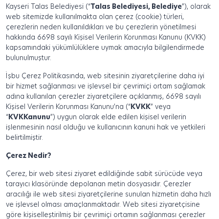
Kayseri Talas Belediyesi (“
Talas Belediyesi, Belediye
”), olarak
web sitemizde kullanılmakta olan çerez (cookie) türleri,
çerezlerin neden kullanıldıkları ve bu çerezlerin yönetilmesi
hakkında 6698 sayılı Kişisel Verilerin Korunması Kanunu (KVKK)
kapsamındaki yükümlülüklere uymak amacıyla bilgilendirmede
bulunulmuştur.
İşbu Çerez Politikasında, web sitesinin ziyaretçilerine daha iyi
bir hizmet sağlanması ve işlevsel bir çevrimiçi ortam sağlamak
adına kullanılan çerezler ziyaretçilere açıklanmış, 6698 sayılı
Kişisel Verilerin Korunması Kanunu’na (“
KVKK
” veya
“
KVK
Kanunu
”) uygun olarak elde edilen kişisel verilerin
işlenmesinin nasıl olduğu ve kullanıcının kanuni hak ve yetkileri
belirtilmiştir.
Çerez Nedir?
Çerez, bir web sitesi ziyaret edildiğinde sabit sürücüde veya
tarayıcı klasöründe depolanan metin dosyasıdır. Çerezler
aracılığı ile web sitesi ziyaretçilerine sunulan hizmetin daha hızlı
ve işlevsel olması amaçlanmaktadır. Web sitesi ziyaretçisine
göre kişiselleştirilmiş bir çevrimiçi ortamın sağlanması çerezler