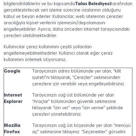
bilgilendirildiklerini ve bu kapsamda
Talas Belediyesi
tarafından
gerçekleştirilecek veri işleme sürecine rızalarının olduğunu
kabul ve beyan ederler. Kullanıcılar, web sitelerinin çerezler
aracılığıyla kişisel verilerini işlemesini/depolamasını
engelleyebilirler. Ayrıca, daha önceden internet tarayıcısındaki
çerezleri silebilmektedirler.
Kullanıcılar çerez kullanımını çeşitli yollardan
engellemeyebilmektedirler. Kullanıcı olarak eğer çerez
kullanımını önlemek istiyorsanız;
Google
Tarayıcınızın adres bölümünde yer alan, “kilit
işareti”ni tıklayarak, “Çerezler” sekmesinden
çerezlere izin verebilir veya engelleyebilirsiniz.
Internet
Tarayıcınızın sağ üst bölümünde yer alan
Explorer
“Araçlar” bölümünden güvenlik sekmesine
tıklayarak “izin ver” veya “izin verme” şeklinde
çerezleri yönetebilirsiniz.
Mozilla
Tarayıcınızın sağ üst köşesinde yer alan “menüyü
Firefox
aç” sekmesine tıklayınız. “Seçenekler” görselini