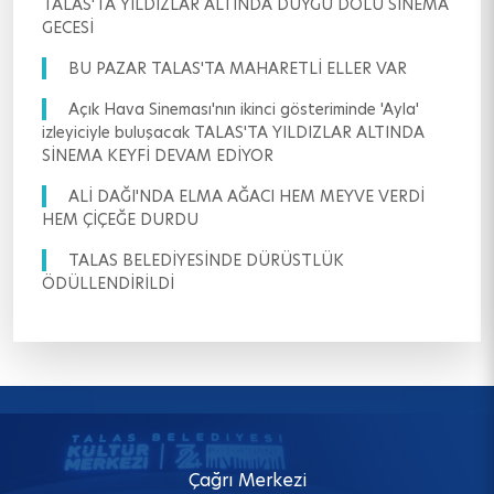
TALAS'TA YILDIZLAR ALTINDA DUYGU DOLU SİNEMA
GECESİ
BU PAZAR TALAS'TA MAHARETLİ ELLER VAR
Açık Hava Sineması'nın ikinci gösteriminde 'Ayla'
izleyiciyle buluşacak TALAS'TA YILDIZLAR ALTINDA
SİNEMA KEYFİ DEVAM EDİYOR
ALİ DAĞI'NDA ELMA AĞACI HEM MEYVE VERDİ
HEM ÇİÇEĞE DURDU
TALAS BELEDİYESİNDE DÜRÜSTLÜK
ÖDÜLLENDİRİLDİ
Çağrı Merkezi