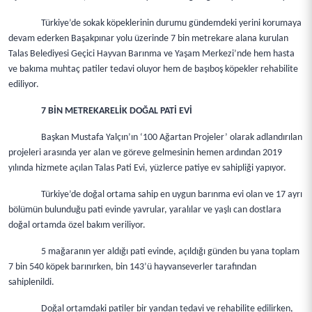
Türkiye’de sokak köpeklerinin durumu gündemdeki yerini korumaya
devam ederken Başakpınar yolu üzerinde 7 bin metrekare alana kurulan
Talas Belediyesi Geçici Hayvan Barınma ve Yaşam Merkezi’nde hem hasta
ve bakıma muhtaç patiler tedavi oluyor hem de başıboş köpekler rehabilite
ediliyor.
7 BİN METREKARELİK DOĞAL PATİ EVİ
Başkan Mustafa Yalçın’ın ‘100 Ağartan Projeler’ olarak adlandırılan
projeleri arasında yer alan ve göreve gelmesinin hemen ardından 2019
yılında hizmete açılan Talas Pati Evi, yüzlerce patiye ev sahipliği yapıyor.
Türkiye’de doğal ortama sahip en uygun barınma evi olan ve 17 ayrı
bölümün bulunduğu pati evinde yavrular, yaralılar ve yaşlı can dostlara
doğal ortamda özel bakım veriliyor.
5 mağaranın yer aldığı pati evinde, açıldığı günden bu yana toplam
7 bin 540 köpek barınırken, bin 143’ü hayvanseverler tarafından
sahiplenildi.
Doğal ortamdaki patiler bir yandan tedavi ve rehabilite edilirken,