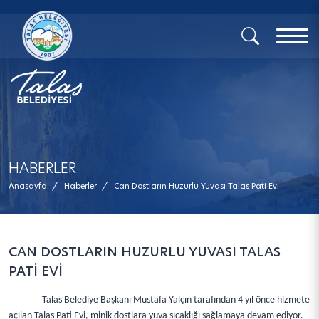
x
HABERLER
Anasayfa
/
Haberler
/
Can Dostların Huzurlu Yuvası Talas Pati Evi
CAN DOSTLARIN HUZURLU YUVASI TALAS
PATİ EVİ
Talas Belediye Başkanı Mustafa Yalçın tarafından 4 yıl önce hizmete
açılan Talas Pati Evi, minik dostlara yuva sıcaklığı sağlamaya devam ediyor.