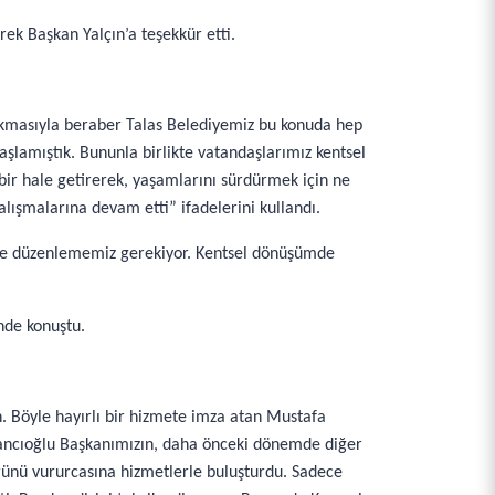
ek Başkan Yalçın’a teşekkür etti.
 çıkmasıyla beraber Talas Belediyemiz bu konuda hep
şlamıştık. Bununla birlikte vatandaşlarımız kentsel
 bir hale getirerek, yaşamlarını sürdürmek için ne
ışmalarına devam etti” ifadelerini kullandı.
re düzenlememiz gerekiyor. Kentsel dönüşümde
nde konuştu.
n. Böyle hayırlı bir hizmete imza atan Mustafa
lancıoğlu Başkanımızın, daha önceki dönemde diğer
ünü vururcasına hizmetlerle buluşturdu. Sadece