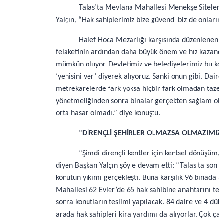
Talas’ta Mevlana Mahallesi Menekşe Siteler
Yalçın, “Hak sahiplerimiz bize güvendi biz de onlar
Halef Hoca Mezarlığı karşısında düzenlenen
felaketinin ardından daha büyük önem ve hız kazandı
mümkün oluyor. Devletimiz ve belediyelerimiz bu kon
‘yenisini ver’ diyerek alıyoruz. Sanki onun gibi. Da
metrekarelerde fark yoksa hiçbir fark olmadan taze
yönetmeliğinden sonra binalar gerçekten sağlam old
orta hasar olmadı.” diye konuştu.
“DİRENÇLİ ŞEHİRLER OLMAZSA OLMAZIMI
“Şimdi dirençli kentler için kentsel dönüşü
diyen Başkan Yalçın şöyle devam etti: “Talas’ta son
konutun yıkımı gerçekleşti. Buna karşılık 96 binada
Mahallesi 62 Evler’de 65 hak sahibine anahtarını te
sonra konutların teslimi yapılacak. 84 daire ve 4 d
arada hak sahipleri kira yardımı da alıyorlar. Çok ç