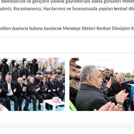
l belediyecilik ve gençlere yönelik gayretleriyle adeta gönülleri fethe
gazimiz, Kocasinanımız, Hacılarımız ve İncesumuzda yapılan kentsel 
edilen dualarla butona basılarak Menekşe Siteleri Kentsel Dönüşüm K