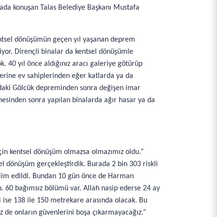
rada konuşan Talas Belediye Başkanı Mustafa
kentsel dönüşümün geçen yıl yaşanan deprem
iyor. Dirençli binalar da kentsel dönüşümle
. 40 yıl önce aldığınız aracı galeriye götürüp
üzerine ev sahiplerinden eğer katlarda ya da
lındaki Gölcük depreminden sonra değişen imar
nesinden sonra yapılan binalarda ağır hasar ya da
 için kentsel dönüşüm olmazsa olmazımız oldu.”
el dönüşüm gerçekleştirdik. Burada 2 bin 303 riskli
teslim edildi. Bundan 10 gün önce de Harman
u. 60 bağımsız bölümü var. Allah nasip ederse 24 ay
i ise 138 ile 150 metrekare arasında olacak. Bu
biz de onların güvenlerini boşa çıkarmayacağız.”