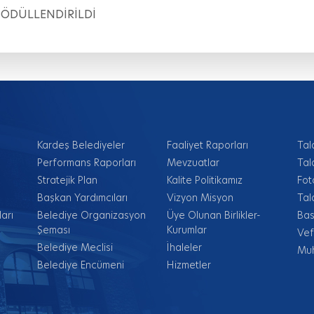
 ÖDÜLLENDİRİLDİ
Kardeş Belediyeler
Faaliyet Raporları
Tal
Performans Raporları
Mevzuatlar
Tal
Stratejik Plan
Kalite Politikamız
Fot
Başkan Yardımcıları
Vizyon Misyon
Tal
arı
Belediye Organizasyon
Üye Olunan Birlikler-
Bas
Şeması
Kurumlar
Vef
Belediye Meclisi
İhaleler
Muh
Belediye Encümeni
Hizmetler