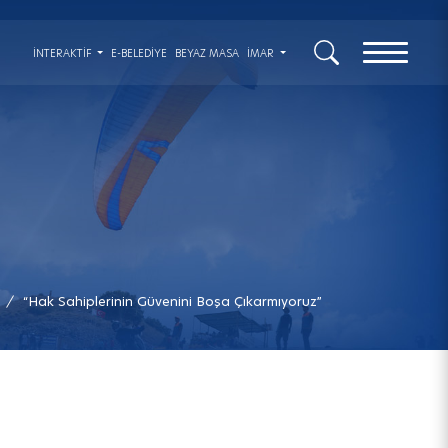
x
İNTERAKTIF
E-BELEDİYE
BEYAZ MASA
İMAR
“Hak Sahiplerinin Güvenini Boşa Çıkarmıyoruz”
/