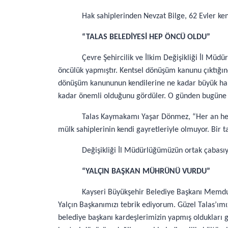
Hak sahiplerinden Nevzat Bilge, 62 Evler ken
“TALAS BELEDİYESİ HEP ÖNCÜ OLDU”
Çevre Şehircilik ve İlkim Değişikliği İl Mü
öncülük yapmıştır. Kentsel dönüşüm kanunu çıktığınd
dönüşüm kanununun kendilerine ne kadar büyük haklar
kadar önemli olduğunu gördüler. O günden bugüne d
Talas Kaymakamı Yaşar Dönmez, “Her an he
mülk sahiplerinin kendi gayretleriyle olmuyor. Bir ta
Değişikliği İl Müdürlüğümüzün ortak çabasıyl
“YALÇIN BAŞKAN MÜHRÜNÜ VURDU”
Kayseri Büyükşehir Belediye Başkanı Memduh 
Yalçın Başkanımızı tebrik ediyorum. Güzel Talas’ı
belediye başkanı kardeşlerimizin yapmış oldukları