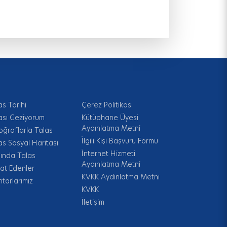
as Tarihi
Çerez Politikası
ası Geziyorum
Kütüphane Üyesi
Aydınlatma Metni
oğraflarla Talas
İlgili Kişi Başvuru Formu
as Sosyal Haritası
İnternet Hizmeti
ında Talas
Aydınlatma Metni
at Edenler
KVKK Aydınlatma Metni
tarlarımız
KVKK
İletişim