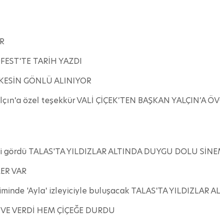
R
EST'TE TARİH YAZDI
RKESİN GÖNLÜ ALINIYOR
Yalçın'a özel teşekkür VALİ ÇİÇEK’TEN BAŞKAN YALÇIN’A 
 ilgi gördü TALAS'TA YILDIZLAR ALTINDA DUYGU DOLU SİN
ER VAR
eriminde 'Ayla' izleyiciyle buluşacak TALAS'TA YILDIZL
YVE VERDİ HEM ÇİÇEĞE DURDU