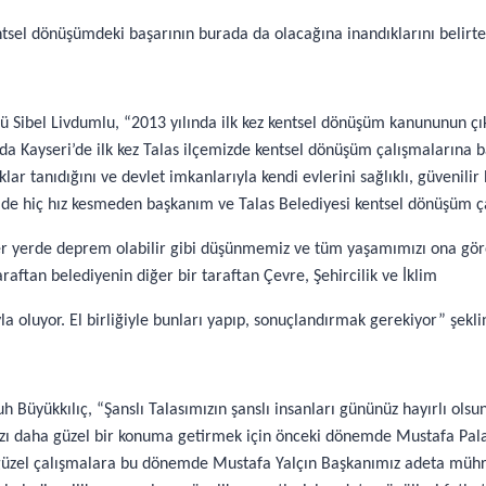
tsel dönüşümdeki başarının burada da olacağına inandıklarını belirter
dürü Sibel Livdumlu, “2013 yılında ilk kez kentsel dönüşüm kanununun
a Kayseri’de ilk kez Talas ilçemizde kentsel dönüşüm çalışmalarına ba
 tanıdığını ve devlet imkanlarıyla kendi evlerini sağlıklı, güvenilir
e hiç hız kesmeden başkanım ve Talas Belediyesi kentsel dönüşüm çal
r yerde deprem olabilir gibi düşünmemiz ve tüm yaşamımızı ona gö
raftan belediyenin diğer bir taraftan Çevre, Şehircilik ve İklim
a oluyor. El birliğiyle bunları yapıp, sonuçlandırmak gerekiyor” şekli
Büyükkılıç, “Şanslı Talasımızın şanslı insanları gününüz hayırlı olsu
mızı daha güzel bir konuma getirmek için önceki dönemde Mustafa Pa
 güzel çalışmalara bu dönemde Mustafa Yalçın Başkanımız adeta mühr