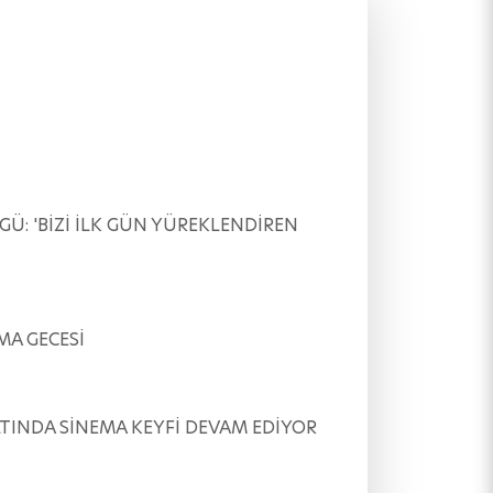
ÖVGÜ: 'BİZİ İLK GÜN YÜREKLENDİREN
EMA GECESİ
AR ALTINDA SİNEMA KEYFİ DEVAM EDİYOR