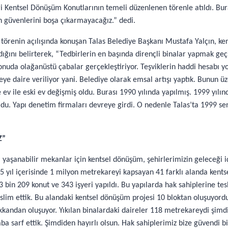
i Kentsel Dönüşüm Konutlarının temeli düzenlenen törenle atıldı. Bu
ın güvenlerini boşa çıkarmayacağız.” dedi.
 törenin açılışında konuşan Talas Belediye Başkanı Mustafa Yalçın, 
ğını belirterek, “Tedbirlerin en başında dirençli binalar yapmak geç
uda olağanüstü çabalar gerçekleştiriyor. Teşviklerin haddi hesabı yok
ireye daire veriliyor yani. Belediye olarak emsal artışı yaptık. Bunun 
 ev ile eski ev değişmiş oldu. Burası 1990 yılında yapılmış. 1999 yı
u. Yapı denetim firmaları devreye girdi. O nedenle Talas’ta 1999 se
Z”
m, yaşanabilir mekanlar için kentsel dönüşüm, şehirlerimizin geleceği
 5 yıl içerisinde 1 milyon metrekareyi kapsayan 41 farklı alanda kents
 3 bin 209 konut ve 343 işyeri yapıldı. Bu yapılarda hak sahiplerine 
slim ettik. Bu alandaki kentsel dönüşüm projesi 10 bloktan oluşuyord
ükkandan oluşuyor. Yıkılan binalardaki daireler 118 metrekareydi şimd
aba sarf ettik. Şimdiden hayırlı olsun. Hak sahiplerimiz bize güvendi 