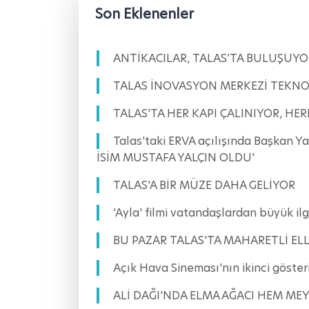
Son Eklenenler
ANTİKACILAR, TALAS’TA BULUŞUYO
TALAS İNOVASYON MERKEZİ TEKNOF
TALAS'TA HER KAPI ÇALINIYOR, HE
Talas'taki ERVA açılışında Başkan 
İSİM MUSTAFA YALÇIN OLDU'
TALAS'A BİR MÜZE DAHA GELİYOR
'Ayla' filmi vatandaşlardan büyük
BU PAZAR TALAS'TA MAHARETLİ ELL
Açık Hava Sineması'nın ikinci göst
ALİ DAĞI'NDA ELMA AĞACI HEM ME