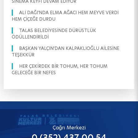
SİNEMA KEYFİ DEVAM EDİYOR
ALİ DAĞI'NDA ELMA AĞACI HEM MEYVE VERDİ
HEM ÇİÇEĞE DURDU
TALAS BELEDİYESİNDE DÜRÜSTLÜK
ÖDÜLLENDİRİLDİ
BAŞKAN YALÇIN'DAN KALPAKLIOĞLU AİLESİNE
TEŞEKKÜR
HER ÇEKİRDEK BİR TOHUM, HER TOHUM
GELECEĞE BİR NEFES
Çağrı Merkezi
0 (352) 437 00 54