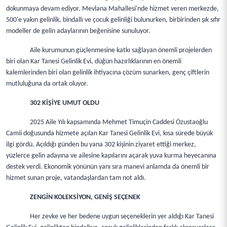
dokunmaya devam ediyor. Mevlana Mahallesi'nde hizmet veren merkezde,
500'e yakın gelinlik, bindallı ve çocuk gelinliği bulunurken, birbirinden şık sıfır
modeller de gelin adaylarının beğenisine sunuluyor.
Aile kurumunun güçlenmesine katkı sağlayan önemli projelerden
biri olan Kar Tanesi Gelinlik Evi, düğün hazırlıklarının en önemli
kalemlerinden biri olan gelinlik ihtiyacına çözüm sunarken, genç çiftlerin
mutluluğuna da ortak oluyor.
302 KİŞİYE UMUT OLDU
2025 Aile Yılı kapsamında Mehmet Timuçin Caddesi Özustaoğlu
Camii doğusunda hizmete açılan Kar Tanesi Gelinlik Evi, kısa sürede büyük
ilgi gördü. Açıldığı günden bu yana 302 kişinin ziyaret ettiği merkez,
yüzlerce gelin adayına ve ailesine kapılarını açarak yuva kurma heyecanına
destek verdi. Ekonomik yönünün yanı sıra manevi anlamda da önemli bir
hizmet sunan proje, vatandaşlardan tam not aldı.
ZENGİN KOLEKSİYON, GENİŞ SEÇENEK
Her zevke ve her bedene uygun seçeneklerin yer aldığı Kar Tanesi