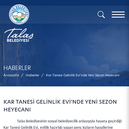
x
HABERLER
Anasayfa
/
Haberler
/
Kar Tanesi Gelinlik Evi’nde Yeni Sezon Heyecanı
KAR TANESİ GELİNLİK EVİ’NDE YENİ SEZON
HEYECANI
Talas Belediyesinin sosyal belediyecilik anlayışıyla hayata geçirdiği
Kar Tanesi Gelinlik Evi, evlilik hazırlığı yapan genç kızların hayallerine