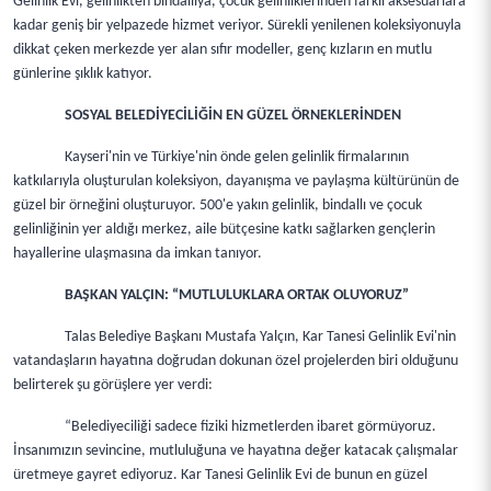
Gelinlik Evi, gelinlikten bindallıya, çocuk gelinliklerinden farklı aksesuarlara
kadar geniş bir yelpazede hizmet veriyor. Sürekli yenilenen koleksiyonuyla
dikkat çeken merkezde yer alan sıfır modeller, genç kızların en mutlu
günlerine şıklık katıyor.
SOSYAL BELEDİYECİLİĞİN EN GÜZEL ÖRNEKLERİNDEN
Kayseri'nin ve Türkiye'nin önde gelen gelinlik firmalarının
katkılarıyla oluşturulan koleksiyon, dayanışma ve paylaşma kültürünün de
güzel bir örneğini oluşturuyor. 500'e yakın gelinlik, bindallı ve çocuk
gelinliğinin yer aldığı merkez, aile bütçesine katkı sağlarken gençlerin
hayallerine ulaşmasına da imkan tanıyor.
BAŞKAN YALÇIN: “MUTLULUKLARA ORTAK OLUYORUZ”
Talas Belediye Başkanı Mustafa Yalçın, Kar Tanesi Gelinlik Evi'nin
vatandaşların hayatına doğrudan dokunan özel projelerden biri olduğunu
belirterek şu görüşlere yer verdi:
“Belediyeciliği sadece fiziki hizmetlerden ibaret görmüyoruz.
İnsanımızın sevincine, mutluluğuna ve hayatına değer katacak çalışmalar
üretmeye gayret ediyoruz. Kar Tanesi Gelinlik Evi de bunun en güzel