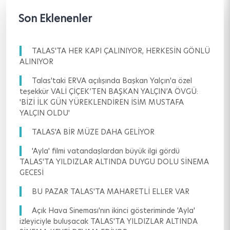
Son Eklenenler
TALAS'TA HER KAPI ÇALINIYOR, HERKESİN GÖNLÜ
ALINIYOR
Talas'taki ERVA açılışında Başkan Yalçın'a özel
teşekkür VALİ ÇİÇEK’TEN BAŞKAN YALÇIN’A ÖVGÜ:
'BİZİ İLK GÜN YÜREKLENDİREN İSİM MUSTAFA
YALÇIN OLDU'
TALAS'A BİR MÜZE DAHA GELİYOR
'Ayla' filmi vatandaşlardan büyük ilgi gördü
TALAS'TA YILDIZLAR ALTINDA DUYGU DOLU SİNEMA
GECESİ
BU PAZAR TALAS'TA MAHARETLİ ELLER VAR
Açık Hava Sineması'nın ikinci gösteriminde 'Ayla'
izleyiciyle buluşacak TALAS'TA YILDIZLAR ALTINDA