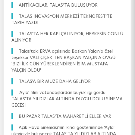
ANTİKACILAR, TALAS’TA BULUŞUYOR
TALAS İNOVASYON MERKEZİ TEKNOFEST'TE
TARİH YAZDI
TALAS'TA HER KAPI ÇALINIYOR, HERKESİN GÖNLÜ
ALINIYOR
Talas'taki ERVA açılışında Başkan Yalçın'a özel
teşekkür VALİ ÇİÇEK’TEN BAŞKAN YALÇIN’A ÖVGÜ:
'BİZİ İLK GÜN YÜREKLENDİREN İSİM MUSTAFA
YALÇIN OLDU'
TALAS'A BİR MÜZE DAHA GELİYOR
'Ayla' filmi vatandaşlardan büyük ilgi gördü
TALAS'TA YILDIZLAR ALTINDA DUYGU DOLU SİNEMA
GECESİ
BU PAZAR TALAS'TA MAHARETLİ ELLER VAR
Açık Hava Sineması'nın ikinci gösteriminde 'Ayla'
izleyiciyle buluşacak TALAS'TA YILDIZLAR ALTINDA