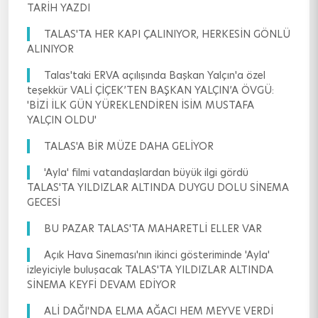
TARİH YAZDI
TALAS'TA HER KAPI ÇALINIYOR, HERKESİN GÖNLÜ
ALINIYOR
Talas'taki ERVA açılışında Başkan Yalçın'a özel
teşekkür VALİ ÇİÇEK’TEN BAŞKAN YALÇIN’A ÖVGÜ:
'BİZİ İLK GÜN YÜREKLENDİREN İSİM MUSTAFA
YALÇIN OLDU'
TALAS'A BİR MÜZE DAHA GELİYOR
'Ayla' filmi vatandaşlardan büyük ilgi gördü
TALAS'TA YILDIZLAR ALTINDA DUYGU DOLU SİNEMA
GECESİ
BU PAZAR TALAS'TA MAHARETLİ ELLER VAR
Açık Hava Sineması'nın ikinci gösteriminde 'Ayla'
izleyiciyle buluşacak TALAS'TA YILDIZLAR ALTINDA
SİNEMA KEYFİ DEVAM EDİYOR
ALİ DAĞI'NDA ELMA AĞACI HEM MEYVE VERDİ