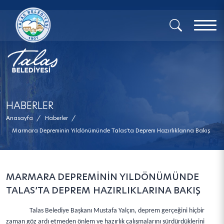
x
HABERLER
Anasayfa
/
Haberler
/
Marmara Depreminin Yıldönümünde Talas’ta Deprem Hazırlıklarına Bakış
MARMARA DEPREMİNİN YILDÖNÜMÜNDE
TALAS’TA DEPREM HAZIRLIKLARINA BAKIŞ
Talas Belediye Başkanı Mustafa Yalçın, deprem gerçeğini hiçbir
zaman göz ardı etmeden önlem ve hazırlık çalışmalarını sürdürdüklerini