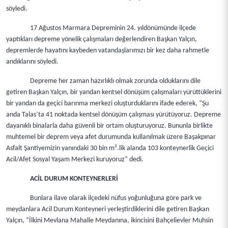
söyledi.
17 Ağustos Marmara Depreminin 24. yıldönümünde ilçede
yaptıkları depreme yönelik çalışmaları değerlendiren Başkan Yalçın,
depremlerde hayatını kaybeden vatandaşlarımızı bir kez daha rahmetle
andıklarını söyledi.
Depreme her zaman hazırlıklı olmak zorunda olduklarını dile
getiren Başkan Yalçın, bir yandan kentsel dönüşüm çalışmaları yürüttüklerini
bir yandan da geçici barınma merkezi oluşturduklarını ifade ederek, “Şu
anda Talas’ta 41 noktada kentsel dönüşüm çalışması yürütüyoruz. Depreme
dayanıklı binalarla daha güvenli bir ortam oluşturuyoruz. Bununla birlikte
muhtemel bir deprem veya afet durumunda kullanılmak üzere Başakpınar
Asfalt Şantiyemizin yanındaki 30 bin m².lik alanda 103 konteynerlik Geçici
Acil/Afet Sosyal Yaşam Merkezi kuruyoruz” dedi.
ACİL DURUM KONTEYNERLERİ
Bunlara ilave olarak ilçedeki nüfus yoğunluğuna göre park ve
meydanlara Acil Durum Konteyneri yerleştirdiklerini dile getiren Başkan
Yalçın, “İlkini Mevlana Mahalle Meydanına, ikincisini Bahçelievler Muhsin