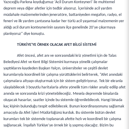
Yazıcıoğlu Parkına koyduğumuz ‘Acil Durum Konteyneri’ ile muhtemel
deprem veya diğer afetler için tedbir alıyoruz. İçerisinde acil yardım
müdahale malzemelerinden jeneratöre, battaniyeden megafon, radyo, el
feneri ve ilk yardım çantasına kadar her türlü acil yaşamsal malzemenin yer
aldığı acil durum konteynerinin sayısını ilçe genelinde 20’ye çıkarmaya
planlıyoruz” diye konuştu.
TÜRKİYE'YE ÖRNEK OLACAK AFET BİLGİ SİSTEMİ
Afet öncesi, afet anı ve sonrasındaki kriz yönetimi için de Talas
Belediyesi Afet ve Kent Bilgi Sistemini kurmaya yönelik çalışmalar
yaptıklarını kaydeden Başkan Yalçın, üniversiteler ve çeşitli devlet
kurumlarıyla koordineli bir çalışma yürüttüklerini belirterek, “Afet anındaki
çalışmalara altyapı oluşturmak için bir sistem geliştiriyoruz. Tek bir ekranla
ulaşılabilecek 3 boyutlu haritalarla afete yönelik tüm riskler analiz edilip afet
anında ve sonrasında krizi yönetebileceğiz. Mesela depremde binalarda
oluşacak hasarlar, saatler içinde bu sistemle öğrenilebilecek. Hangi binada
kaç kişinin bulunduğu tespit edilebilecek. Bunun koordinasyonunu sağlamak
amacıyla da Afet İşleri Müdürlüğünü kurduk. Bu sistemle bütün devlet
kurumları tek bir sistemde toplanarak afette hızlı ve koordineli bir çalışma
sağlanacak. İnşallah Türkiye’ye örnek bir iş yapmış olacağız. Bizim bu