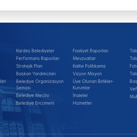
Kardeş Belediyeler
Faaliyet Raporları
Tal
Performans Raporları
Mevzuatlar
Tal
Stratejik Plan
Kalite Politikamız
Fot
Başkan Yardımcıları
Vizyon Misyon
Tal
arı
Belediye Organizasyon
Üye Olunan Birlikler-
Bas
Şeması
Kurumlar
Vef
Belediye Meclisi
İhaleler
Muh
Belediye Encümeni
Hizmetler