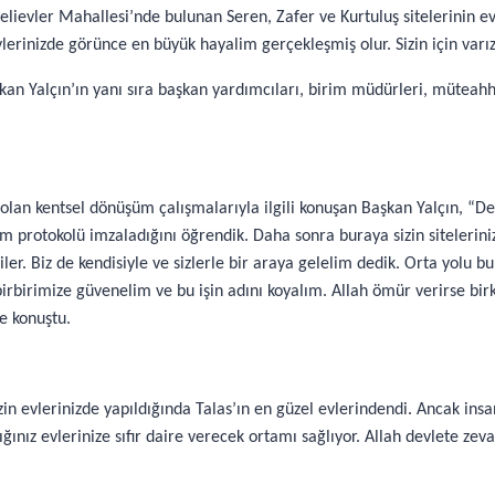
lievler Mahallesi’nde bulunan Seren, Zafer ve Kurtuluş sitelerinin e
lerinizde görünce en büyük hayalim gerçekleşmiş olur. Sizin için varız
 Yalçın’ın yanı sıra başkan yardımcıları, birim müdürleri, müteahhit 
an kentsel dönüşüm çalışmalarıyla ilgili konuşan Başkan Yalçın, “Değe
m protokolü imzaladığını öğrendik. Daha sonra buraya sizin siteleriniz
ler. Biz de kendisiyle ve sizlerle bir araya gelelim dedik. Orta yolu bu
birimize güvenelim ve bu işin adını koyalım. Allah ömür verirse birka
ye konuştu.
in evlerinizde yapıldığında Talas’ın en güzel evlerindendi. Ancak insan
dığınız evlerinize sıfır daire verecek ortamı sağlıyor. Allah devlete zev