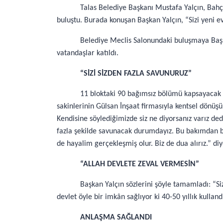
Talas Belediye Başkanı Mustafa Yalçın, Bahçe
buluştu. Burada konuşan Başkan Yalçın, “Sizi yeni ev
Belediye Meclis Salonundaki buluşmaya Başkan
vatandaşlar katıldı.
“SİZİ SİZDEN FAZLA SAVUNURUZ”
11 bloktaki 90 bağımsız bölümü kapsayacak ol
sakinlerinin Gülsan İnşaat firmasıyla kentsel dönüşü
Kendisine söylediğimizde siz ne diyorsanız varız dedi
fazla şekilde savunacak durumdayız. Bu bakımdan bir
de hayalim gerçekleşmiş olur. Biz de dua alırız.” di
“ALLAH DEVLETE ZEVAL VERMESİN”
Başkan Yalçın sözlerini şöyle tamamladı: “Siz
devlet öyle bir imkân sağlıyor ki 40-50 yıllık kullan
ANLAŞMA SAĞLANDI