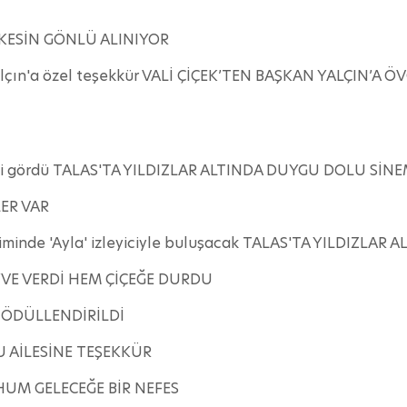
RKESİN GÖNLÜ ALINIYOR
Yalçın'a özel teşekkür VALİ ÇİÇEK’TEN BAŞKAN YALÇIN’A 
 ilgi gördü TALAS'TA YILDIZLAR ALTINDA DUYGU DOLU SİN
ER VAR
eriminde 'Ayla' izleyiciyle buluşacak TALAS'TA YILDIZL
YVE VERDİ HEM ÇİÇEĞE DURDU
 ÖDÜLLENDİRİLDİ
 AİLESİNE TEŞEKKÜR
HUM GELECEĞE BİR NEFES