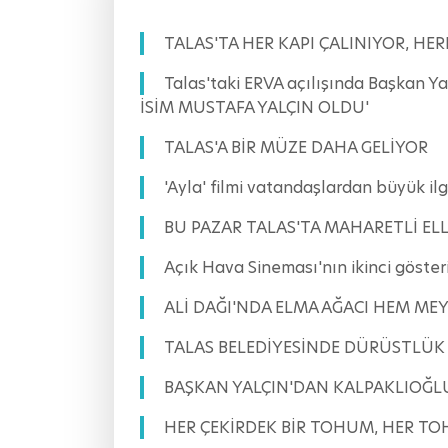
TALAS'TA HER KAPI ÇALINIYOR, HE
Talas'taki ERVA açılışında Başkan 
İSİM MUSTAFA YALÇIN OLDU'
TALAS'A BİR MÜZE DAHA GELİYOR
'Ayla' filmi vatandaşlardan büyük
BU PAZAR TALAS'TA MAHARETLİ ELL
Açık Hava Sineması'nın ikinci göst
ALİ DAĞI'NDA ELMA AĞACI HEM ME
TALAS BELEDİYESİNDE DÜRÜSTLÜK
BAŞKAN YALÇIN'DAN KALPAKLIOĞLU
HER ÇEKİRDEK BİR TOHUM, HER TO