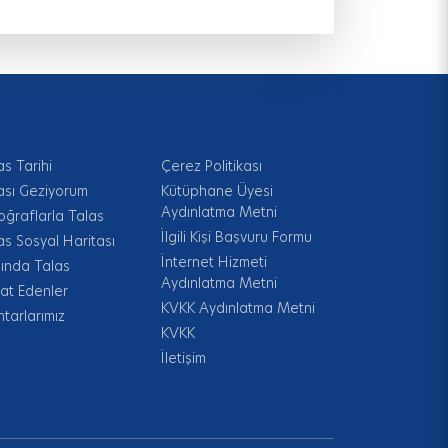
as Tarihi
Çerez Politikası
ası Geziyorum
Kütüphane Üyesi
Aydınlatma Metni
oğraflarla Talas
İlgili Kişi Başvuru Formu
as Sosyal Haritası
İnternet Hizmeti
ında Talas
Aydınlatma Metni
at Edenler
KVKK Aydınlatma Metni
tarlarımız
KVKK
İletişim