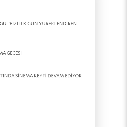
ÖVGÜ: 'BİZİ İLK GÜN YÜREKLENDİREN
EMA GECESİ
AR ALTINDA SİNEMA KEYFİ DEVAM EDİYOR