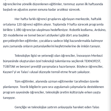
öğrencilerine yönelik düzenlenen eğitimler, temmuz ayının ilk haftasında
başladı ve ağustos ayının sonuna kadar aralıksız sürecek.
Her hafta farklı öğrenci gruplarını ağırlayan merkezde, haftalık
ortalama 120 öğrenci eğitim alıyor. Toplamda 9 hafta sürecek programla
birlikte 1.080 öğrenciye ulaşılması hedefleniyor. Robotik kodlama, Arduino,
3D modelleme ve temel beceri atölyeleri gibi dört ana başlıkta
gerçekleştirilen eğitimler, çocuklara sadece bilgi kazandırmakla kalmıyor
aynı zamanda onların potansiyellerini keşfetmelerine de imkân tanıyor.
Teknolojiye ilgisi ve yeteneği olan öğrenciler, İnovasyon Merkezi
bünyesinde oluşturulan özel teknoloji takımlarına seçilerek TEKNOFEST,
TÜBİTAK ve benzeri prestijli yarışmalara hazırlanıyor. Böylece öğrenciler,
Kayseri’yi ve Talas’ı ulusal düzeyde temsil etme fırsatı yakalıyor.
Tüm eğitimler, alanında uzman eğitmenler tarafından özenle
planlanıyor. Teorik bilgilerin yanı sıra uygulamalı çalışmalarla desteklenen
program sayesinde öğrenciler, teknolojik üretim kültürüyle erken yaşta
tanışıyor.
Gençliğe ve teknolojiye yatırım anlayışıyla hareket eden Talas