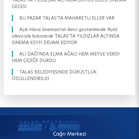
TALAS'TA YILDIZLAR ALTINDA DUYGU DOLU SİNEMA
GECESİ
BU PAZAR TALAS'TA MAHARETLİ ELLER VAR
Açık Hava Sineması'nın ikinci gösteriminde 'Ayla'
izleyiciyle buluşacak TALAS'TA YILDIZLAR ALTINDA
SİNEMA KEYFİ DEVAM EDİYOR
ALİ DAĞI'NDA ELMA AĞACI HEM MEYVE VERDİ
HEM ÇİÇEĞE DURDU
TALAS BELEDİYESİNDE DÜRÜSTLÜK
ÖDÜLLENDİRİLDİ
Çağrı Merkezi