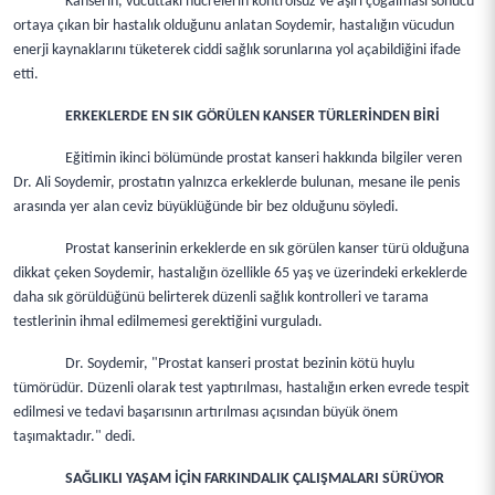
Kanserin, vücuttaki hücrelerin kontrolsüz ve aşırı çoğalması sonucu
ortaya çıkan bir hastalık olduğunu anlatan Soydemir, hastalığın vücudun
enerji kaynaklarını tüketerek ciddi sağlık sorunlarına yol açabildiğini ifade
etti.
ERKEKLERDE EN SIK GÖRÜLEN KANSER TÜRLERİNDEN BİRİ
Eğitimin ikinci bölümünde prostat kanseri hakkında bilgiler veren
Dr. Ali Soydemir, prostatın yalnızca erkeklerde bulunan, mesane ile penis
arasında yer alan ceviz büyüklüğünde bir bez olduğunu söyledi.
Prostat kanserinin erkeklerde en sık görülen kanser türü olduğuna
dikkat çeken Soydemir, hastalığın özellikle 65 yaş ve üzerindeki erkeklerde
daha sık görüldüğünü belirterek düzenli sağlık kontrolleri ve tarama
testlerinin ihmal edilmemesi gerektiğini vurguladı.
Dr. Soydemir, "Prostat kanseri prostat bezinin kötü huylu
tümörüdür. Düzenli olarak test yaptırılması, hastalığın erken evrede tespit
edilmesi ve tedavi başarısının artırılması açısından büyük önem
taşımaktadır." dedi.
SAĞLIKLI YAŞAM İÇİN FARKINDALIK ÇALIŞMALARI SÜRÜYOR