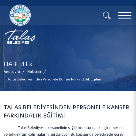
x
HABERLER
Anasayfa
/
Haberler
/
Talas Belediyesinden Personele Kanser Farkındalık Eğitimi
TALAS BELEDİYESİNDEN PERSONELE KANSER
FARKINDALIK EĞİTİMİ
Talas Belediyesi, personelinin sağlık konusunda bilinçlenmesine
yönelik eğitim çalışmalarını sürdürüyor. Bu kapsamda belediyede görev