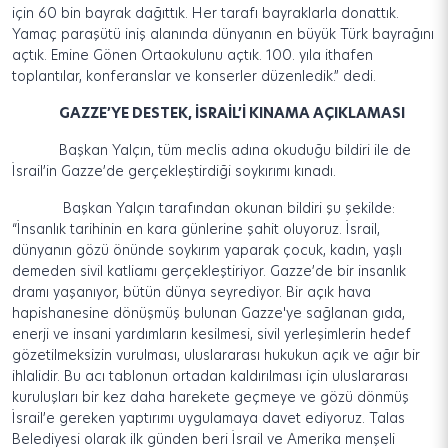
için 60 bin bayrak dağıttık. Her tarafı bayraklarla donattık.
Yamaç paraşütü iniş alanında dünyanın en büyük Türk bayrağını
açtık. Emine Gönen Ortaokulunu açtık. 100. yıla ithafen
toplantılar, konferanslar ve konserler düzenledik.” dedi.
GAZZE’YE DESTEK, İSRAİL’İ KINAMA AÇIKLAMASI
Başkan Yalçın, tüm meclis adına okuduğu bildiri ile de
İsrail’in Gazze’de gerçekleştirdiği soykırımı kınadı.
Başkan Yalçın tarafından okunan bildiri şu şekilde:
“İnsanlık tarihinin en kara günlerine şahit oluyoruz. İsrail,
dünyanın gözü önünde soykırım yaparak çocuk, kadın, yaşlı
demeden sivil katliamı gerçekleştiriyor. Gazze’de bir insanlık
dramı yaşanıyor, bütün dünya seyrediyor. Bir açık hava
hapishanesine dönüşmüş bulunan Gazze'ye sağlanan gıda,
enerji ve insani yardımların kesilmesi, sivil yerleşimlerin hedef
gözetilmeksizin vurulması, uluslararası hukukun açık ve ağır bir
ihlalidir. Bu acı tablonun ortadan kaldırılması için uluslararası
kuruluşları bir kez daha harekete geçmeye ve gözü dönmüş
İsrail’e gereken yaptırımı uygulamaya davet ediyoruz. Talas
Belediyesi olarak ilk günden beri İsrail ve Amerika menşeli