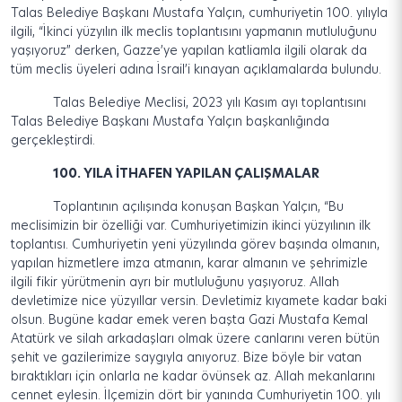
Talas Belediye Başkanı Mustafa Yalçın, cumhuriyetin 100. yılıyla
ilgili, “İkinci yüzyılın ilk meclis toplantısını yapmanın mutluluğunu
yaşıyoruz” derken, Gazze’ye yapılan katliamla ilgili olarak da
tüm meclis üyeleri adına İsrail’i kınayan açıklamalarda bulundu.
Talas Belediye Meclisi, 2023 yılı Kasım ayı toplantısını
Talas Belediye Başkanı Mustafa Yalçın başkanlığında
gerçekleştirdi.
100. YILA İTHAFEN YAPILAN ÇALIŞMALAR
Toplantının açılışında konuşan Başkan Yalçın, “Bu
meclisimizin bir özelliği var. Cumhuriyetimizin ikinci yüzyılının ilk
toplantısı. Cumhuriyetin yeni yüzyılında görev başında olmanın,
yapılan hizmetlere imza atmanın, karar almanın ve şehrimizle
ilgili fikir yürütmenin ayrı bir mutluluğunu yaşıyoruz. Allah
devletimize nice yüzyıllar versin. Devletimiz kıyamete kadar baki
olsun. Bugüne kadar emek veren başta Gazi Mustafa Kemal
Atatürk ve silah arkadaşları olmak üzere canlarını veren bütün
şehit ve gazilerimize saygıyla anıyoruz. Bize böyle bir vatan
bıraktıkları için onlarla ne kadar övünsek az. Allah mekanlarını
cennet eylesin. İlçemizin dört bir yanında Cumhuriyetin 100. yılı