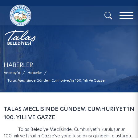
x
HABERLER
Anasayfa
/
Haberler
/
Talas Meclisinde Gündem Cumhuriyet’in 100. Yılı Ve Gazze
TALAS MECLİSİNDE GÜNDEM CUMHURİYET’İN
100. YILI VE GAZZE
Talas Belediye Meclisinde, Cumhuriyetin kuruluşunun
100. yılı ve İsrail’in Gazze’ye yönelik saldırısı gündemi oluşturdu.