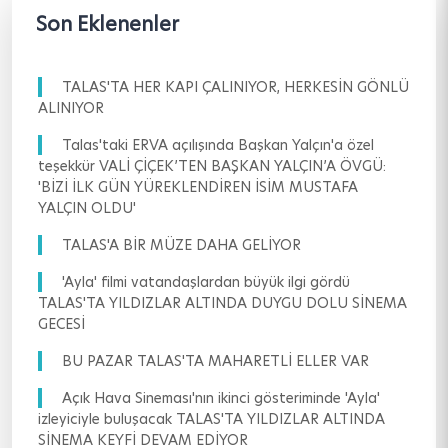
Son Eklenenler
TALAS'TA HER KAPI ÇALINIYOR, HERKESİN GÖNLÜ
ALINIYOR
Talas'taki ERVA açılışında Başkan Yalçın'a özel
teşekkür VALİ ÇİÇEK’TEN BAŞKAN YALÇIN’A ÖVGÜ:
'BİZİ İLK GÜN YÜREKLENDİREN İSİM MUSTAFA
YALÇIN OLDU'
TALAS'A BİR MÜZE DAHA GELİYOR
'Ayla' filmi vatandaşlardan büyük ilgi gördü
TALAS'TA YILDIZLAR ALTINDA DUYGU DOLU SİNEMA
GECESİ
BU PAZAR TALAS'TA MAHARETLİ ELLER VAR
Açık Hava Sineması'nın ikinci gösteriminde 'Ayla'
izleyiciyle buluşacak TALAS'TA YILDIZLAR ALTINDA
SİNEMA KEYFİ DEVAM EDİYOR