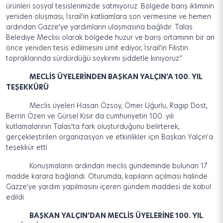
ürünleri sosyal tesislerimizde satmıyoruz. Bölgede barış ikliminin
yeniden oluşması, İsrail'in katliamlara son vermesine ve hemen
ardından Gazze'ye yardımların ulaşmasına bağlıdır. Talas
Belediye Meclisi olarak bölgede huzur ve barış ortamının bir an
önce yeniden tesis edilmesini ümit ediyor, İsrail’in Filistin
topraklarında sürdürdüğü soykırımı şiddetle kınıyoruz.”
MECLİS ÜYELERİNDEN BAŞKAN YALÇIN’A 100. YIL
TEŞEKKÜRÜ
Meclis üyeleri Hasan Özsoy, Ömer Uğurlu, Ragıp Dost,
Berrin Özen ve Gürsel Kısır da cumhuriyetin 100. yılı
kutlamalarının Talas’ta fark oluşturduğunu belirterek,
gerçekleştirilen organizasyon ve etkinlikler için Başkan Yalçın’a
teşekkür etti.
Konuşmaların ardından meclis gündeminde bulunan 17
madde karara bağlandı. Oturumda, kapıların açılması halinde
Gazze’ye yardım yapılmasını içeren gündem maddesi de kabul
edildi.
BAŞKAN YALÇIN’DAN MECLİS ÜYELERİNE 100. YIL