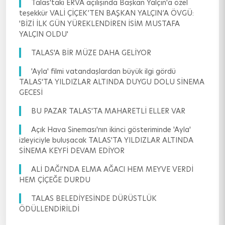
Talas'taki ERVA açılışında Başkan Yalçın'a özel
teşekkür VALİ ÇİÇEK’TEN BAŞKAN YALÇIN’A ÖVGÜ:
'BİZİ İLK GÜN YÜREKLENDİREN İSİM MUSTAFA
YALÇIN OLDU'
TALAS'A BİR MÜZE DAHA GELİYOR
'Ayla' filmi vatandaşlardan büyük ilgi gördü
TALAS'TA YILDIZLAR ALTINDA DUYGU DOLU SİNEMA
GECESİ
BU PAZAR TALAS'TA MAHARETLİ ELLER VAR
Açık Hava Sineması'nın ikinci gösteriminde 'Ayla'
izleyiciyle buluşacak TALAS'TA YILDIZLAR ALTINDA
SİNEMA KEYFİ DEVAM EDİYOR
ALİ DAĞI'NDA ELMA AĞACI HEM MEYVE VERDİ
HEM ÇİÇEĞE DURDU
TALAS BELEDİYESİNDE DÜRÜSTLÜK
ÖDÜLLENDİRİLDİ