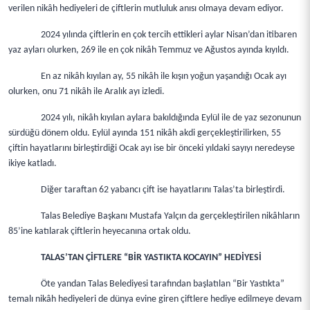
verilen nikâh hediyeleri de çiftlerin mutluluk anısı olmaya devam ediyor.
2024 yılında çiftlerin en çok tercih ettikleri aylar Nisan’dan itibaren
yaz ayları olurken, 269 ile en çok nikâh Temmuz ve Ağustos ayında kıyıldı.
En az nikâh kıyılan ay, 55 nikâh ile kışın yoğun yaşandığı Ocak ayı
olurken, onu 71 nikâh ile Aralık ayı izledi.
2024 yılı, nikâh kıyılan aylara bakıldığında Eylül ile de yaz sezonunun
sürdüğü dönem oldu. Eylül ayında 151 nikâh akdi gerçekleştirilirken, 55
çiftin hayatlarını birleştirdiği Ocak ayı ise bir önceki yıldaki sayıyı neredeyse
ikiye katladı.
Diğer taraftan 62 yabancı çift ise hayatlarını Talas’ta birleştirdi.
Talas Belediye Başkanı Mustafa Yalçın da gerçekleştirilen nikâhların
85’ine katılarak çiftlerin heyecanına ortak oldu.
TALAS’TAN ÇİFTLERE “BİR YASTIKTA KOCAYIN” HEDİYESİ
Öte yandan Talas Belediyesi tarafından başlatılan “Bir Yastıkta”
temalı nikâh hediyeleri de dünya evine giren çiftlere hediye edilmeye devam