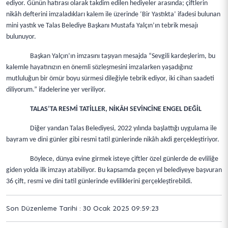
ediyor. Günün hatırası olarak takdim edilen hediyeler arasında; çiftlerin
nikâh defterini imzaladıkları kalem ile üzerinde ‘Bir Yastıkta’ ifadesi bulunan
mini yastık ve Talas Belediye Başkanı Mustafa Yalçın’ın tebrik mesajı
bulunuyor.
Başkan Yalçın’ın imzasını taşıyan mesajda “Sevgili kardeşlerim, bu
kalemle hayatınızın en önemli sözleşmesini imzalarken yaşadığınız
mutluluğun bir ömür boyu sürmesi dileğiyle tebrik ediyor, iki cihan saadeti
diliyorum.” ifadelerine yer veriliyor.
TALAS’TA RESMİ TATİLLER, NİKÂH SEVİNCİNE ENGEL DEĞİL
Diğer yandan Talas Belediyesi, 2022 yılında başlattığı uygulama ile
bayram ve dini günler gibi resmi tatil günlerinde nikâh akdi gerçekleştiriyor.
Böylece, dünya evine girmek isteye çiftler özel günlerde de evliliğe
giden yolda ilk imzayı atabiliyor. Bu kapsamda geçen yıl belediyeye başvuran
36 çift, resmi ve dini tatil günlerinde evliliklerini gerçekleştirebildi.
Son Düzenleme Tarihi : 30 Ocak 2025 09:59:23