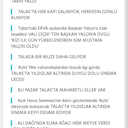
TARİH YAZDI
TALAS'TA HER KAPI ÇALINIYOR, HERKESİN GÖNLÜ
ALINIYOR
Talas'taki ERVA açılışında Başkan Yalçın'a özel
teşekkür VALİ ÇİÇEK’TEN BAŞKAN YALÇIN’A ÖVGÜ:
'BİZİ İLK GÜN YÜREKLENDİREN İSİM MUSTAFA
YALÇIN OLDU'
TALAS'A BİR MÜZE DAHA GELİYOR
'Ayla' filmi vatandaşlardan büyük ilgi gördü
TALAS'TA YILDIZLAR ALTINDA DUYGU DOLU SİNEMA
GECESİ
BU PAZAR TALAS'TA MAHARETLİ ELLER VAR
Açık Hava Sineması'nın ikinci gösteriminde 'Ayla'
izleyiciyle buluşacak TALAS'TA YILDIZLAR ALTINDA
SİNEMA KEYFİ DEVAM EDİYOR
ALİ DAĞI'NDA ELMA AĞACI HEM MEYVE VERDİ