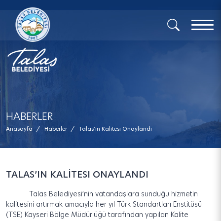
x
HABERLER
Anasayfa
/
Haberler
/
Talas’ın Kalitesı Onaylandı
TALAS’IN KALİTESI ONAYLANDI
Talas Belediyesi’nin vatandaşlara sunduğu hizmetin
kalitesini artırmak amacıyla her yıl Türk Standartları Enstitüsü
(TSE) Kayseri Bölge Müdürlüğü tarafından yapılan Kalite