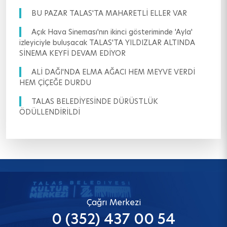
BU PAZAR TALAS'TA MAHARETLİ ELLER VAR
Açık Hava Sineması'nın ikinci gösteriminde 'Ayla'
izleyiciyle buluşacak TALAS'TA YILDIZLAR ALTINDA
SİNEMA KEYFİ DEVAM EDİYOR
ALİ DAĞI'NDA ELMA AĞACI HEM MEYVE VERDİ
HEM ÇİÇEĞE DURDU
TALAS BELEDİYESİNDE DÜRÜSTLÜK
ÖDÜLLENDİRİLDİ
Çağrı Merkezi
0 (352) 437 00 54