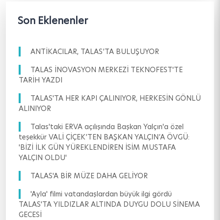
Son Eklenenler
ANTİKACILAR, TALAS’TA BULUŞUYOR
TALAS İNOVASYON MERKEZİ TEKNOFEST'TE
TARİH YAZDI
TALAS'TA HER KAPI ÇALINIYOR, HERKESİN GÖNLÜ
ALINIYOR
Talas'taki ERVA açılışında Başkan Yalçın'a özel
teşekkür VALİ ÇİÇEK’TEN BAŞKAN YALÇIN’A ÖVGÜ:
'BİZİ İLK GÜN YÜREKLENDİREN İSİM MUSTAFA
YALÇIN OLDU'
TALAS'A BİR MÜZE DAHA GELİYOR
'Ayla' filmi vatandaşlardan büyük ilgi gördü
TALAS'TA YILDIZLAR ALTINDA DUYGU DOLU SİNEMA
GECESİ