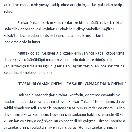
kaliteli ve modern bir yuvaya sahip olmaları için inşaatları yakından takip
ediyor.
Başkan Yalçın, başkan yardımcıları ve birim müdürleriyle birlikte
Bahçelievler Mahallesi Soylular 1 Sokak ile Kiçiköy Mahallesi Sağlık 1
Sokak’ta devam eden kentsel dönüşüm alanındaki inşaatlarda
incelemelerde bulundu.
Mutfak dolabı, vestiyer gibi özelliklerin yanında kapalı otoparkıyla
da her şeyin düşünüldüğü modern ve konforlu dairelere dönüşecek
yapılardaki çalışmalarla ilgili bilgiler alan Başkan Yalçın, en ince ayrıntısına
kadar incelemelerde bulundu.
“EV SAHİBİ OLMAK ÖNEMLİ, EV SAHİBİ YAPMAK DAHA ÖNEMLİ”
Hak sahibi vatandaşların rahat, konforlu, depreme dayanıklı ve
modern binalarda yaşamalarını isteyen Başkan Yalçın, “Toplumumuzda ev
sahibi olmak önemli. Ev sahibi yapmak en az bunun kadar da önemli. Allah
devletimize zeval vermesin. Devletimizin sağladığı haklar sayesinde 40 yıl
kullanılan ev sıfırıyla değişiyor. Bu çok değerli bir çalışma. Dirençli yapılarla
vatandaşlarımızı buluşturmak için çalışıyoruz. Hem vatandaşlarımızın