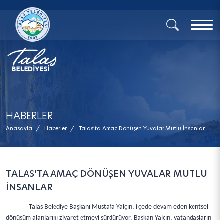
x
HABERLER
Anasayfa
/
Haberler
/
Talas’ta Amaç Dönüşen Yuvalar Mutlu İnsanlar
TALAS’TA AMAÇ DÖNÜŞEN YUVALAR MUTLU
İNSANLAR
Talas Belediye Başkanı Mustafa Yalçın, ilçede devam eden kentsel
dönüşüm alanlarını ziyaret etmeyi sürdürüyor. Başkan Yalçın, vatandaşların