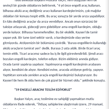
Talas Belediye Başkanı Mustafa Yalçın, hem duygusal hem de
sevinçli bir günde olduklarını belirterek, “4 yıl önce engelli araç kullanan,
bilhassa akülü araç dediğimiz aracı kullanan kardeşlerimizin, çok mağdur
oldukları bir konuyu tespit ettik. Bu araç sonuçta bir yerde arıza yapabiliyor.
En lüks dediğimiz araçlar da arıza verebiliyor. Ancak onun sürücüsü bir
taksiye atlayarak, gideceği yere gidebiliyor ama engelli kardeşim, olduğu
yerde kalıyor. Bilhassa hanımefendiler. Bu bir eksiklik. Kayseri’de tamir
yapan yok. Bir tane özel sektör vardı, o kardeşimizde olay yerine
gitmiyordu. Atölyemizin bir bölümünü çevirdik. ‘Burası engellilerin kullandığı
akülü araçların tamirat yeri’ dedik. Buraya 2 usta aldık. Birde ticari araç
temin ettik. Ticari aracımız sadece bu iş ile ilgili görevlendirildi. Şimdi aracı
bozulan engelli kardeşim, telefon ediyor. Bizim ekibimiz anında gidiyor.
Orada tamir yapılırsa yapılıyor. Yapılmıyorsa engelli kardeşimin arabasını
alıyor, kendisini de alıyor. Kendisini evine, aracıda atölyeye getirip, yapıyor.
Yaptıktan sonrada yeniden araçla engelli kardeşimizi buluşturuyor. Bu
Kayseri’de hem ilk oldu hem de çok güzel bir hizmet oldu.” şeklinde konuştu.
“59 ENGELLİ ARACINI TESLİM EDİYORUZ”
Başkan Yalçın, araç teslimine ev sahipliği yapmaktan mutlu
olduklarını ifade ederek, “İhtiyaç sahiplerine ulaştırmak üzere, 29 manuel,