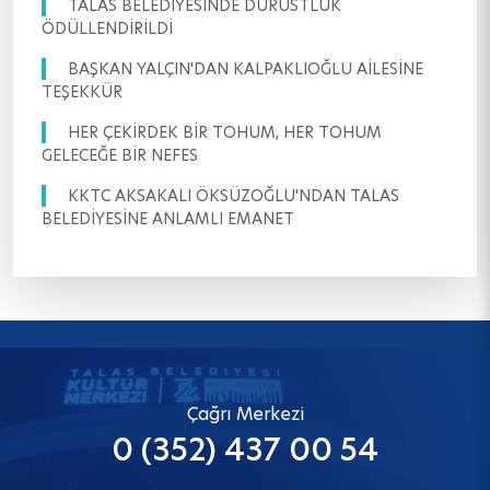
TALAS BELEDİYESİNDE DÜRÜSTLÜK
ÖDÜLLENDİRİLDİ
BAŞKAN YALÇIN'DAN KALPAKLIOĞLU AİLESİNE
TEŞEKKÜR
HER ÇEKİRDEK BİR TOHUM, HER TOHUM
GELECEĞE BİR NEFES
KKTC AKSAKALI ÖKSÜZOĞLU'NDAN TALAS
BELEDİYESİNE ANLAMLI EMANET
Çağrı Merkezi
0 (352) 437 00 54