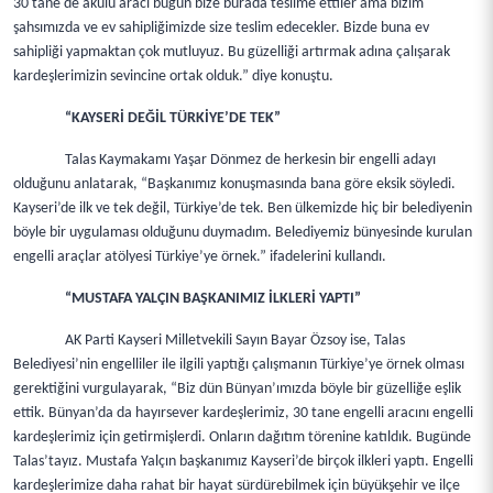
30 tane de akülü aracı bugün bize burada teslime ettiler ama bizim
şahsımızda ve ev sahipliğimizde size teslim edecekler. Bizde buna ev
sahipliği yapmaktan çok mutluyuz. Bu güzelliği artırmak adına çalışarak
kardeşlerimizin sevincine ortak olduk.” diye konuştu.
“KAYSERİ DEĞİL TÜRKİYE’DE TEK”
Talas Kaymakamı Yaşar Dönmez de herkesin bir engelli adayı
olduğunu anlatarak, “Başkanımız konuşmasında bana göre eksik söyledi.
Kayseri’de ilk ve tek değil, Türkiye’de tek. Ben ülkemizde hiç bir belediyenin
böyle bir uygulaması olduğunu duymadım. Belediyemiz bünyesinde kurulan
engelli araçlar atölyesi Türkiye’ye örnek.” ifadelerini kullandı.
“MUSTAFA YALÇIN BAŞKANIMIZ İLKLERİ YAPTI”
AK Parti Kayseri Milletvekili Sayın Bayar Özsoy ise, Talas
Belediyesi’nin engelliler ile ilgili yaptığı çalışmanın Türkiye’ye örnek olması
gerektiğini vurgulayarak, “Biz dün Bünyan’ımızda böyle bir güzelliğe eşlik
ettik. Bünyan’da da hayırsever kardeşlerimiz, 30 tane engelli aracını engelli
kardeşlerimiz için getirmişlerdi. Onların dağıtım törenine katıldık. Bugünde
Talas’tayız. Mustafa Yalçın başkanımız Kayseri’de birçok ilkleri yaptı. Engelli
kardeşlerimize daha rahat bir hayat sürdürebilmek için büyükşehir ve ilçe