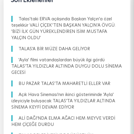
Son Eklenenler
Talas'taki ERVA açılışında Başkan Yalçın'a özel
teşekkür VALİ ÇİÇEK’TEN BAŞKAN YALÇIN’A ÖVGÜ:
'BİZİ İLK GÜN YÜREKLENDİREN İSİM MUSTAFA
YALÇIN OLDU'
TALAS'A BİR MÜZE DAHA GELİYOR
'Ayla' filmi vatandaşlardan büyük ilgi gördü
TALAS'TA YILDIZLAR ALTINDA DUYGU DOLU SİNEMA
GECESİ
BU PAZAR TALAS'TA MAHARETLİ ELLER VAR
Açık Hava Sineması'nın ikinci gösteriminde 'Ayla'
izleyiciyle buluşacak TALAS'TA YILDIZLAR ALTINDA
SİNEMA KEYFİ DEVAM EDİYOR
ALİ DAĞI'NDA ELMA AĞACI HEM MEYVE VERDİ
HEM ÇİÇEĞE DURDU