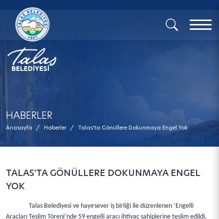
x
HABERLER
Anasayfa
/
Haberler
/
Talas'ta Gönüllere Dokunmaya Engel Yok
TALAS'TA GÖNÜLLERE DOKUNMAYA ENGEL
YOK
Talas Belediyesi ve hayırsever iş birliği ile düzenlenen ‘Engelli
Araçları Teslim Töreni’nde 59 engelli aracı ihtiyaç sahiplerine teslim edildi.