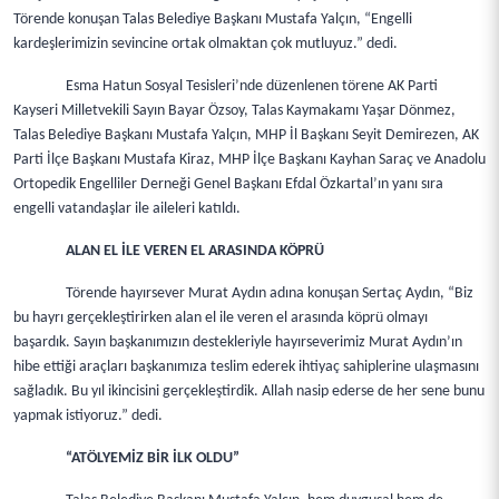
Törende konuşan Talas Belediye Başkanı Mustafa Yalçın, “Engelli
kardeşlerimizin sevincine ortak olmaktan çok mutluyuz.” dedi.
Esma Hatun Sosyal Tesisleri’nde düzenlenen törene AK Parti
Kayseri Milletvekili Sayın Bayar Özsoy, Talas Kaymakamı Yaşar Dönmez,
Talas Belediye Başkanı Mustafa Yalçın, MHP İl Başkanı Seyit Demirezen, AK
Parti İlçe Başkanı Mustafa Kiraz, MHP İlçe Başkanı Kayhan Saraç ve Anadolu
Ortopedik Engelliler Derneği Genel Başkanı Efdal Özkartal’ın yanı sıra
engelli vatandaşlar ile aileleri katıldı.
ALAN EL İLE VEREN EL ARASINDA KÖPRÜ
Törende hayırsever Murat Aydın adına konuşan Sertaç Aydın, “Biz
bu hayrı gerçekleştirirken alan el ile veren el arasında köprü olmayı
başardık. Sayın başkanımızın destekleriyle hayırseverimiz Murat Aydın’ın
hibe ettiği araçları başkanımıza teslim ederek ihtiyaç sahiplerine ulaşmasını
sağladık. Bu yıl ikincisini gerçekleştirdik. Allah nasip ederse de her sene bunu
yapmak istiyoruz.” dedi.
“ATÖLYEMİZ BİR İLK OLDU”