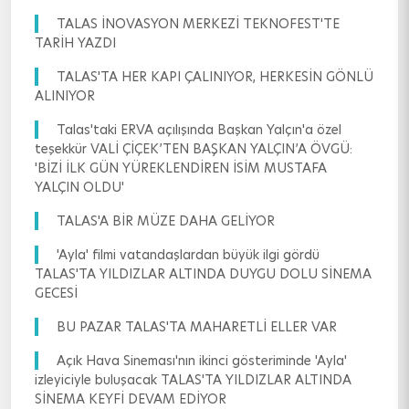
TALAS İNOVASYON MERKEZİ TEKNOFEST'TE
TARİH YAZDI
TALAS'TA HER KAPI ÇALINIYOR, HERKESİN GÖNLÜ
ALINIYOR
Talas'taki ERVA açılışında Başkan Yalçın'a özel
teşekkür VALİ ÇİÇEK’TEN BAŞKAN YALÇIN’A ÖVGÜ:
'BİZİ İLK GÜN YÜREKLENDİREN İSİM MUSTAFA
YALÇIN OLDU'
TALAS'A BİR MÜZE DAHA GELİYOR
'Ayla' filmi vatandaşlardan büyük ilgi gördü
TALAS'TA YILDIZLAR ALTINDA DUYGU DOLU SİNEMA
GECESİ
BU PAZAR TALAS'TA MAHARETLİ ELLER VAR
Açık Hava Sineması'nın ikinci gösteriminde 'Ayla'
izleyiciyle buluşacak TALAS'TA YILDIZLAR ALTINDA
SİNEMA KEYFİ DEVAM EDİYOR