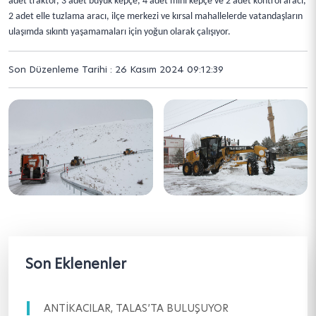
adet traktör, 3 adet büyük kepçe, 4 adet mini kepçe ve 2 adet kontrol aracı,
2 adet elle tuzlama aracı, ilçe merkezi ve kırsal mahallelerde vatandaşların
ulaşımda sıkıntı yaşamamaları için yoğun olarak çalışıyor.
Son Düzenleme Tarihi : 26 Kasım 2024 09:12:39
Son Eklenenler
ANTİKACILAR, TALAS’TA BULUŞUYOR