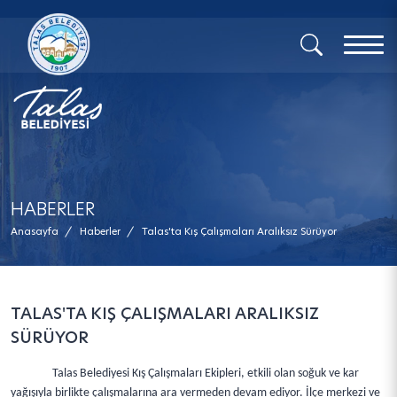
x
HABERLER
Anasayfa
/
Haberler
/
Talas'ta Kış Çalışmaları Aralıksız Sürüyor
TALAS'TA KIŞ ÇALIŞMALARI ARALIKSIZ
SÜRÜYOR
Talas Belediyesi Kış Çalışmaları Ekipleri, etkili olan soğuk ve kar
yağışıyla birlikte çalışmalarına ara vermeden devam ediyor. İlçe merkezi ve