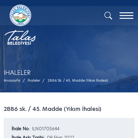
İHALELER
Anasayfa
/
İhaleler
/
2886 Sk. / 45. Madde (Yıkım İhalesi)
2886 sk. / 45. Madde (Yıkım İhalesi)
İhale No:
ILN01705644
İhale Askı Tarihi:
08 Ekim 2022