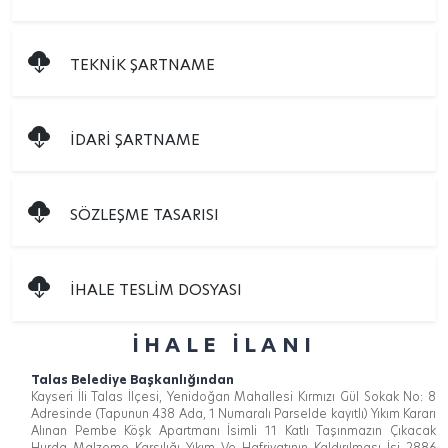
TEKNİK ŞARTNAME
İDARİ ŞARTNAME
SÖZLEŞME TASARISI
İHALE TESLİM DOSYASI
İHALE İLANI
Talas Belediye Başkanlığından
Kayseri İli Talas İlçesi, Yenidoğan Mahallesi Kırmızı Gül Sokak No: 8
Adresinde (Tapunun 438 Ada, 1 Numaralı Parselde kayıtlı) Yıkım Kararı
Alınan Pembe Köşk Apartmanı İsimli 11 Katlı Taşınmazın Çıkacak
Hurda Malzeme Karşılığı Yıkım Ve Hafriyatının Kaldırılması İşi 2886