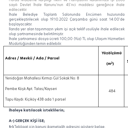
sayılı Devlet İhale Kanunu’nun 45’nci maddesi gereğince ihale
edilecektir.
İhale Belediye Toplantı Salonunda Encümen huzurunda
gerçekleştirilecek olup 19.10.2022 Çarşamba günü saat 14:00’de
başlayacaktır.
İlanda yer alan taşınmazın yıkım işi açık teklif usulüyle ihale edilecek
olup şartnamesinde belirtilmiştir.
İhale şartnamesi dosya ücreti 100,00 (Yüz) TL olup Ulaşım Hizmetleri
Müdürlüğünden temin edilebilir.
Yüzölçümü
Adres / Mevkii / Ada / Parsel
2
(m
)
Yenidoğan Mahallesi Kırmızı Gül Sokak No: 8
Pembe Köşk Apt. Talas/Kayseri
484
Tapu Kaydı: Kiçiköy 438 ada 1 parsel
İhaleye katılacak isteklilerin;
A-) GERÇEK KİŞİ İSE;
1-)
Tebligat için kanuni ikametgâh adresini gösterir belge,