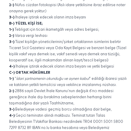
2-)
Nüfus cüzdan fotokopisi (Aslı idare yetkilisine ibraz edilirse noter
onayına gerek yoktur.)
3-)
İhaleye iştirak edecek olanın imza beyanı
B-) TÜZEL KİŞİ İSE;
1-)
Tebligat için ticari ikametgâh veya adres belgesi,
2-)
Varsa vergi levhası
3-)
Tüzel kişiliğin yöneticilerinin/şirket ortaklarının isimlerini belirtir
Ticaret Sicil Gazetesi veya Oda Kayıt Belgesi ve benzeri belge (Tüzel
kişilik vakıf veya dernek ise; vakıf senedi veya dernek ana tüzüğü,
kooperatif ise; ilgili makamdan alınan kayıt/tescil belgesi)
4-)
İhaleye iştirak edecek olanın imza beyanı ve yetki belgesi
C-) ORTAK HÜKÜMLER
1-)
“
İdari şartnamenin okunduğu ve aynen kabul
” edildiği ibaresi yazılı
ve katılanın yetkili temsilcisi veya vekilince imzalanmış nüshası.
2-)
2886 sayılı Devlet İhale Kanunu’nun değişik 6’ncı maddesi
gereğince ihale dışı bırakılma sebeplerinden herhangi birini
taşımadığına dair yazılı Taahhütname,
3-)
Belediyeye vadesi geçmiş borcu olmadığına dair belge,
4-)
Geçici teminatın alındı makbuzu. Teminat tutarı Talas
Belediyesinin T.Vakıflar Bankası nezdindeki TR04 0001 5001 5800
7299 8732 89 IBAN no.lu banka hesabına veya Belediyemiz