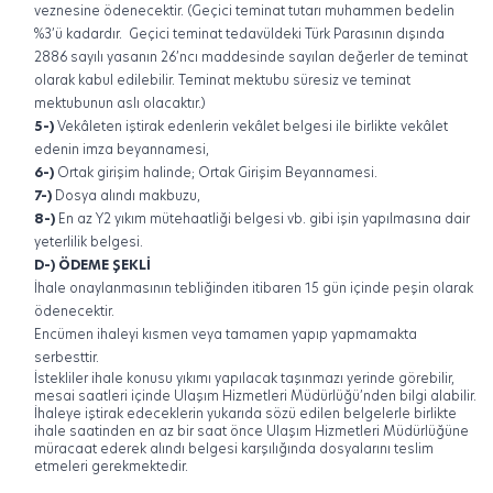
veznesine ödenecektir. (Geçici teminat tutarı muhammen bedelin
%3’ü kadardır.
Geçici teminat tedavüldeki Türk Parasının dışında
2886 sayılı yasanın 26’ncı maddesinde sayılan değerler de teminat
olarak kabul edilebilir. Teminat mektubu süresiz ve teminat
mektubunun aslı olacaktır.)
5-)
Vekâleten iştirak edenlerin vekâlet belgesi ile birlikte vekâlet
edenin imza beyannamesi,
6-)
Ortak girişim halinde; Ortak Girişim Beyannamesi.
7-)
Dosya alındı makbuzu
,
8-)
En az Y2 yıkım mütehaatliği belgesi vb. gibi işin yapılmasına dair
yeterlilik belgesi.
D-) ÖDEME ŞEKLİ
İhale onaylanmasının tebliğinden itibaren 15 gün içinde peşin olarak
ödenecektir.
Encümen ihaleyi kısmen veya tamamen yapıp yapmamakta
serbesttir.
İstekliler ihale konusu yıkımı yapılacak taşınmazı yerinde görebilir,
mesai saatleri içinde Ulaşım Hizmetleri Müdürlüğü’nden bilgi alabilir.
İhaleye iştirak edeceklerin yukarıda sözü edilen belgelerle birlikte
ihale saatinden en az bir saat önce Ulaşım Hizmetleri Müdürlüğüne
müracaat ederek alındı belgesi karşılığında dosyalarını teslim
etmeleri gerekmektedir.