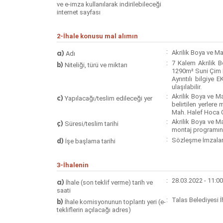
ve e-imza kullanılarak indirilebileceği
internet sayfası
2-İhale konusu mal alımın
:
a)
Akrilik Boya ve M
Adı
:
7 Kalem Akrilik 
b)
Niteliği, türü ve miktarı
1290m² Suni Çim 
Ayrıntılı bilgiye
ulaşılabilir.
:
Akrilik Boya ve M
c)
Yapılacağı/teslim edileceği yer
belirtilen yerler
Mah. Halef Hoca
:
Akrilik Boya ve M
ç)
Süresi/teslim tarihi
montaj programına
:
d)
Sözleşme İmzalan
İşe başlama tarihi
3-İhalenin
:
28.03.2022 - 11:00
a)
İhale (son teklif verme) tarih ve
saati
:
Talas Belediyesi 
b)
İhale komisyonunun toplantı yeri (e-
tekliflerin açılacağı adres)