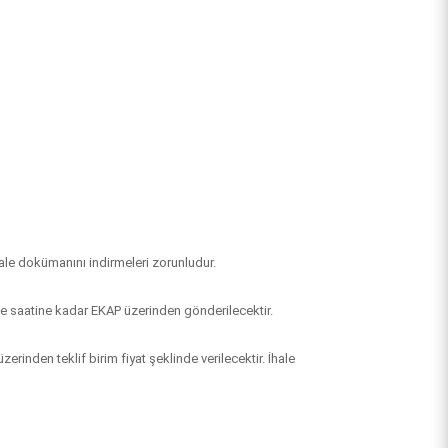
ale dokümanını indirmeleri zorunludur.
h ve saatine kadar EKAP üzerinden gönderilecektir.
üzerinden teklif birim fiyat şeklinde verilecektir. İhale