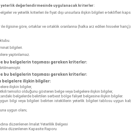
ile yeterlik değerlendirmesinde uygulanacak kriterler:
elgeler ve yeterlik kriterleri ile fiyat dışı unsurlara ilişkin bilgileri e-teklifler
 ile ilgisine göre, ortaklar ve ortaklık oranlarına (halka arz edilen hisseler hariç
ektubu.
inat bilgileri.
ilere yaptırılamaz.
ve bu belgelerin taşıması gereken kriterler:
irtilmemiştir.
 ve bu belgelerin taşıması gereken kriterler:
 belgelere ilişkin bilgiler:
re ilişkin bilgiler,
 yetkili temsilci olduğunu gösteren belge veya belgelere ilişkin bilgiler,
rıdaki belgelerde belirtilen serbest bölge faliyet belgesine ilişkin bilgiler.
gun bilgi veya bilgileri belirten isteklilerin yeterlik bilgileri tablosu uygun ka
muna uygun olanı;
 adına düzenlenen İmalat Yeterlilik Belgesi
i adına düzenlenen Kapasite Raporu