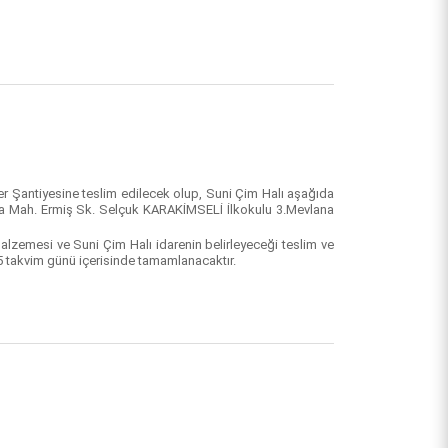
r Şantiyesine teslim edilecek olup, Suni Çim Halı aşağıda
lana Mah. Ermiş Sk. Selçuk KARAKİMSELİ İlkokulu 3.Mevlana
lzemesi ve Suni Çim Halı idarenin belirleyeceği teslim ve
 takvim günü içerisinde tamamlanacaktır.