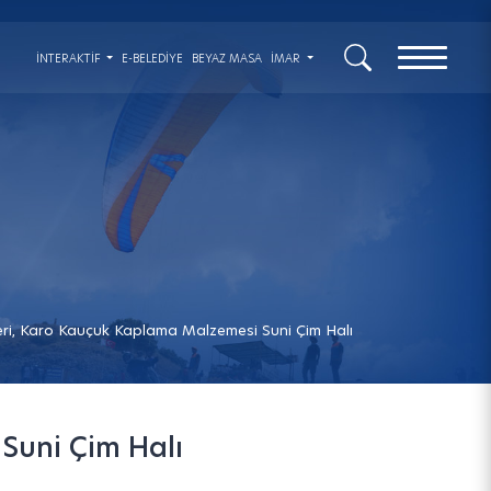
x
İNTERAKTIF
E-BELEDİYE
BEYAZ MASA
İMAR
eri, Karo Kauçuk Kaplama Malzemesi Suni Çim Halı
Suni Çim Halı