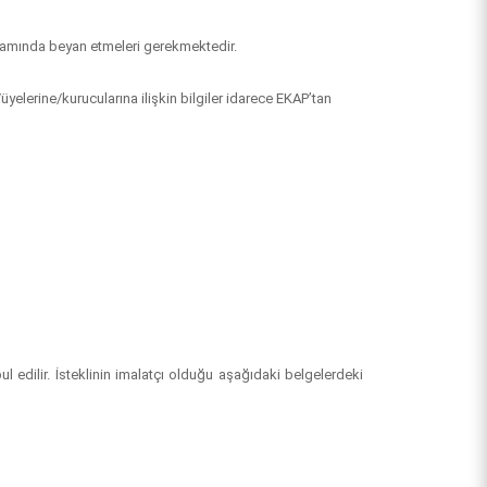
i kapsamında beyan etmeleri gerekmektedir.
)/üyelerine/kurucularına ilişkin bilgiler idarece EKAP’tan
bul edilir. İsteklinin imalatçı olduğu aşağıdaki belgelerdeki