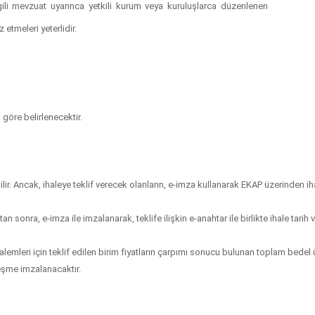
ilgili mevzuat uyarınca yetkili kurum veya kuruluşlarca düzenlenen
 etmeleri yeterlidir.
göre belirlenecektir.
r. Ancak, ihaleye teklif verecek olanların, e-imza kullanarak EKAP üzerinden ih
n sonra, e-imza ile imzalanarak, teklife ilişkin e-anahtar ile birlikte ihale tari
iş kalemleri için teklif edilen birim fiyatların çarpımı sonucu bulunan toplam bedel 
leşme imzalanacaktır.