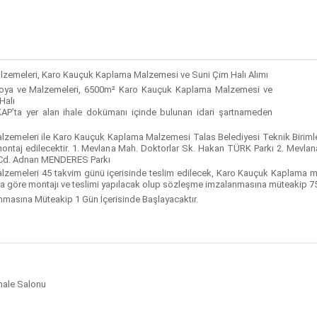
alzemeleri, Karo Kauçuk Kaplama Malzemesi ve Suni Çim Halı Alımı
Boya ve Malzemeleri, 6500m² Karo Kauçuk Kaplama Malzemesi ve
Halı
 EKAP’ta yer alan ihale dokümanı içinde bulunan idari şartnameden
alzemeleri ile Karo Kauçuk Kaplama Malzemesi Talas Belediyesi Teknik Birimle
e montaj edilecektir. 1. Mevlana Mah. Doktorlar Sk. Hakan TÜRK Parkı 2. Mev
 Cd. Adnan MENDERES Parkı
alzemeleri 45 takvim günü içerisinde teslim edilecek, Karo Kauçuk Kaplama ma
 göre montajı ve teslimi yapılacak olup sözleşme imzalanmasına müteakip 75
masına Müteakip 1 Gün İçerisinde Başlayacaktır.
İhale Salonu