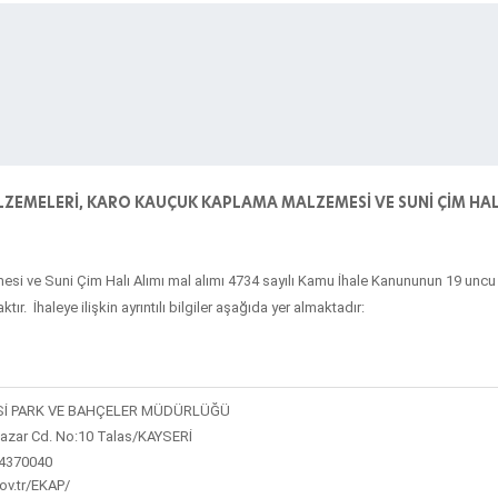
LZEMELERİ, KARO KAUÇUK KAPLAMA MALZEMESİ VE SUNİ ÇİM HAL
si ve Suni Çim Halı Alımı
mal alımı 4734 sayılı Kamu İhale Kanununun 19 uncu m
r. İhaleye ilişkin ayrıntılı bilgiler aşağıda yer almaktadır:
Sİ PARK VE BAHÇELER MÜDÜRLÜĞÜ
azar Cd. No:10 Talas/KAYSERİ
24370040
gov.tr/EKAP/