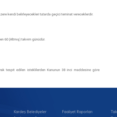
zere kendi belirleyecekleri tutarda geçici teminat vereceklerdir.
aren
60 (Altmış)
takvim günüdür.
arak tespit edilen isteklilerden Kanunun 38 inci maddesine göre
Kardeş Belediyeler
Faaliyet Raporları
Tal