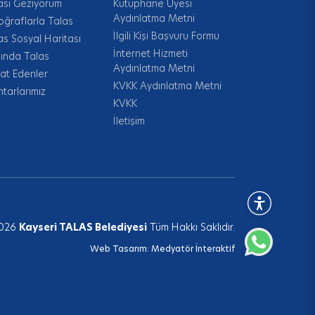
ası Geziyorum
Kütüphane Üyesi
Aydınlatma Metni
oğraflarla Talas
İlgili Kişi Başvuru Formu
as Sosyal Haritası
İnternet Hizmeti
ında Talas
Aydınlatma Metni
at Edenler
KVKK Aydınlatma Metni
tarlarımız
KVKK
İletişim
026
Kayseri TALAS Belediyesi
Tüm Hakkı Saklıdır.
Web Tasarım:
Medyatör İnteraktif