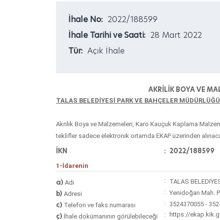
İhale No:
2022/188599
İhale Tarihi ve Saati:
28 Mart 2022
Tür:
Açık İhale
AKRİLİK BOYA VE MA
TALAS BELEDİYESİ PARK VE BAHÇELER MÜDÜRLÜĞÜ
Akrilik Boya ve Malzemeleri, Karo Kauçuk Kaplama Malzeme
teklifler sadece elektronik ortamda EKAP üzerinden alınacaktı
İKN
:
2022/188599
1-İdarenin
:
a)
TALAS BELEDİYE
Adı
:
b)
Yenidoğan Mah. P
Adresi
:
c)
3524370055 - 35
Telefon ve faks numarası
:
https://ekap.kik.
ç)
İhale dokümanının görülebileceği