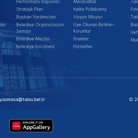
Performans Raporları
Mevzuatlar
Tal
Stratejik Plan
Kalite Politikamız
Fot
Başkan Yardımcıları
Vizyon Misyon
Tal
arı
Belediye Organizasyon
Üye Olunan Birlikler-
Bas
Şeması
Kurumlar
Vef
Belediye Meclisi
İhaleler
Muh
Belediye Encümeni
Hizmetler
yazmasa@talas.bel.tr
© 2