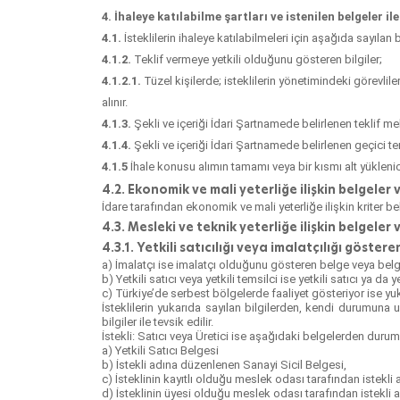
4. İhaleye katılabilme şartları ve istenilen belgeler 
4.1.
İsteklilerin ihaleye katılabilmeleri için aşağıda sayılan b
4.1.2.
Teklif vermeye yetkili olduğunu gösteren bilgiler;
4.1.2.1.
Tüzel kişilerde; isteklilerin yönetimindeki görevliler
alınır.
4.1.3.
Şekli ve içeriği İdari Şartnamede belirlenen teklif m
4.1.4.
Şekli ve içeriği İdari Şartnamede belirlenen geçici tem
4.1.5
İhale konusu alımın tamamı veya bir kısmı alt yüklenic
4.2. Ekonomik ve mali yeterliğe ilişkin belgeler 
İdare tarafından ekonomik ve mali yeterliğe ilişkin kriter bel
4.3. Mesleki ve teknik yeterliğe ilişkin belgeler
4.3.1. Yetkili satıcılığı veya imalatçılığı gösteren
a) İmalatçı ise imalatçı olduğunu gösteren belge veya belgele
b) Yetkili satıcı veya yetkili temsilci ise yetkili satıcı ya da
c) Türkiye’de serbest bölgelerde faaliyet gösteriyor ise yuka
İsteklilerin yukarıda sayılan bilgilerden, kendi durumuna uy
bilgiler ile tevsik edilir.
İstekli: Satıcı veya Üretici ise aşağıdaki belgelerden duru
a) Yetkili Satıcı Belgesi
b) İstekli adına düzenlenen Sanayi Sicil Belgesi,
c) İsteklinin kayıtlı olduğu meslek odası tarafından istekli
d) İsteklinin üyesi olduğu meslek odası tarafından istekl