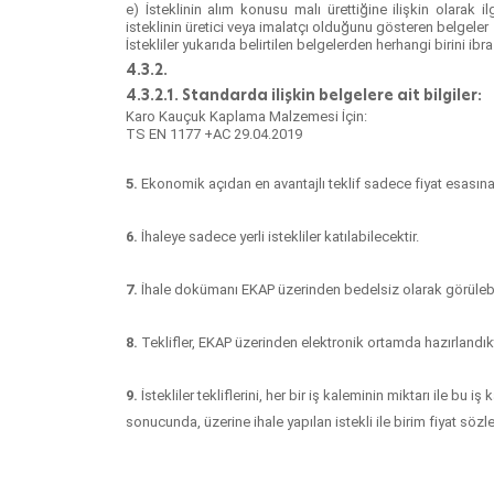
e) İsteklinin alım konusu malı ürettiğine ilişkin olarak 
isteklinin üretici veya imalatçı olduğunu gösteren belgeler
İstekliler yukarıda belirtilen belgelerden herhangi birini ibraz
4.3.2.
4.3.2.1. Standarda ilişkin belgelere ait bilgiler:
Karo Kauçuk Kaplama Malzemesi İçin:
TS EN 1177 +AC 29.04.2019
5.
Ekonomik açıdan en avantajlı teklif sadece fiyat esasına 
6.
İhaleye sadece yerli istekliler katılabilecektir.
7.
İhale dokümanı EKAP üzerinden bedelsiz olarak görülebili
8.
Teklifler, EKAP üzerinden elektronik ortamda hazırlandıkta
9.
İstekliler tekliflerini, her bir iş kaleminin miktarı ile bu 
sonucunda, üzerine ihale yapılan istekli ile birim fiyat söz