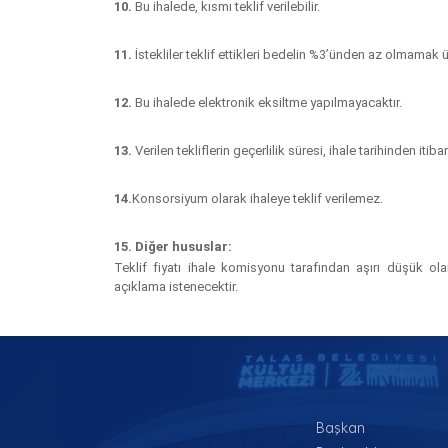
10.
Bu ihalede, kısmı teklif verilebilir.
11.
İstekliler teklif ettikleri bedelin %3’ünden az olmamak ü
12.
Bu ihalede elektronik eksiltme yapılmayacaktır.
13.
Verilen tekliflerin geçerlilik süresi, ihale tarihinden itib
14.
Konsorsiyum olarak ihaleye teklif verilemez.
15. Diğer hususlar:
Teklif fiyatı ihale komisyonu tarafından aşırı düşük ol
açıklama istenecektir.
Başkan