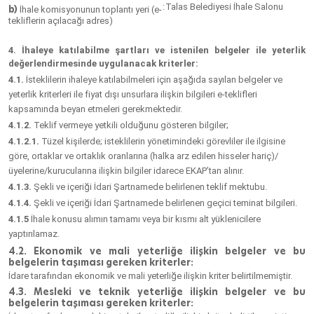
:
Talas Belediyesi İhale Salonu
b)
İhale komisyonunun toplantı yeri (e-
tekliflerin açılacağı adres)
4. İhaleye katılabilme şartları ve istenilen belgeler ile yeterlik
değerlendirmesinde uygulanacak kriterler:
4.1.
İsteklilerin ihaleye katılabilmeleri için aşağıda sayılan belgeler ve
yeterlik kriterleri ile fiyat dışı unsurlara ilişkin bilgileri e-teklifleri
kapsamında beyan etmeleri gerekmektedir.
4.1.2.
Teklif vermeye yetkili olduğunu gösteren bilgiler;
4.1.2.1.
Tüzel kişilerde; isteklilerin yönetimindeki görevliler ile ilgisine
göre, ortaklar ve ortaklık oranlarına (halka arz edilen hisseler hariç)/
üyelerine/kurucularına ilişkin bilgiler idarece EKAP’tan alınır.
4.1.3.
Şekli ve içeriği İdari Şartnamede belirlenen teklif mektubu.
4.1.4.
Şekli ve içeriği İdari Şartnamede belirlenen geçici teminat bilgileri.
4.1.5
İhale konusu alımın tamamı veya bir kısmı alt yüklenicilere
yaptırılamaz.
4.2. Ekonomik ve mali yeterliğe ilişkin belgeler ve bu
belgelerin taşıması gereken kriterler:
İdare tarafından ekonomik ve mali yeterliğe ilişkin kriter belirtilmemiştir.
4.3. Mesleki ve teknik yeterliğe ilişkin belgeler ve bu
belgelerin taşıması gereken kriterler: