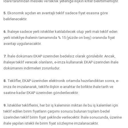
İdare tarafından mesleki ve teknik yeterliğe ilişkin kriter belirtilmemiştir.
5.
Ekonomik açıdan en avantajlı teklif sadece fiyat esasına göre
belirlenecektir.
6.
İhaleye sadece yerli istekliler katılabilecek olup yerli malı teklif eden
yerli istekliye ihalenin tamamında
% 15 (yüzde on beş)
oranında fiyat
avantajı uygulanacaktır.
7.
İhale dokümanı EKAP üzerinden bedelsiz olarak görülebilir. Ancak,
ihaleye teklif verecek olanların, e-imza kullanarak EKAP üzerinden ihale
dokümanını indirmeleri zorunludur.
8.
Teklifler, EKAP üzerinden elektronik ortamda hazırlandıktan sonra, e-
imza ile imzalanarak, teklife ilişkin e-anahtar ile birlikte ihale tarih ve
saatine kadar EKAP üzerinden gönderilecektir.
9.
İstekliler tekliflerini, her bir iş kaleminin miktarı ile bu iş kalemleri için
teklif edilen birim fiyatların çarpımı sonucu bulunan toplam bedel
üzerinden teklif birim fiyat şeklinde verilecektir. İhale sonucunda, üzerine
ihale yapılan istekli ile birim fiyat sözleşme imzalanacaktır.