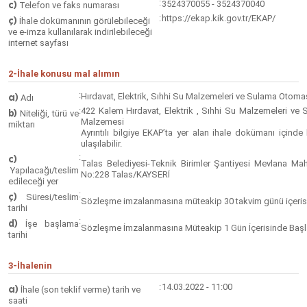
:
c)
3524370055 - 3524370040
Telefon ve faks numarası
:
https://ekap.kik.gov.tr/EKAP/
ç)
İhale dokümanının görülebileceği
ve e-imza kullanılarak indirilebileceği
internet sayfası
2-İhale konusu mal alımın
:
a)
Hırdavat, Elektrik, Sıhhi Su Malzemeleri ve Sulama Otom
Adı
:
422 Kalem Hırdavat, Elektrik , Sıhhi Su Malzemeleri v
b)
Niteliği, türü ve
Malzemesi
miktarı
Ayrıntılı bilgiye EKAP’ta yer alan ihale dokümanı içind
ulaşılabilir.
:
c)
Talas Belediyesi-Teknik Birimler Şantiyesi Mevlana Mah
Yapılacağı/teslim
No:228 Talas/KAYSERİ
edileceği yer
:
ç)
Süresi/teslim
Sözleşme imzalanmasına müteakip 30 takvim günü içerisin
tarihi
:
d)
İşe başlama
Sözleşme İmzalanmasına Müteakip 1 Gün İçerisinde Başl
tarihi
3-İhalenin
:
14.03.2022 - 11:00
a)
İhale (son teklif verme) tarih ve
saati