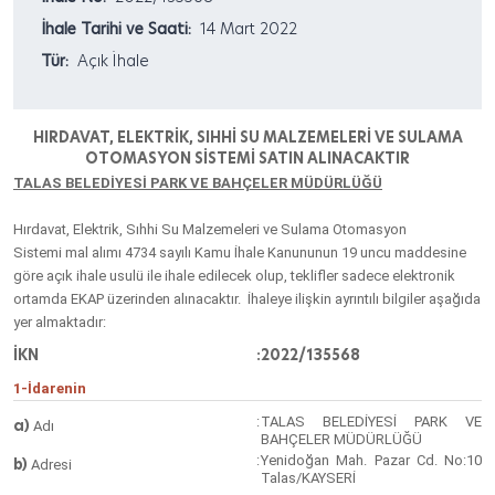
İhale Tarihi ve Saati:
14 Mart 2022
Tür:
Açık İhale
HIRDAVAT, ELEKTRİK, SIHHİ SU MALZEMELERİ VE SULAMA
OTOMASYON SİSTEMİ SATIN ALINACAKTIR
TALAS BELEDİYESİ PARK VE BAHÇELER MÜDÜRLÜĞÜ
Hırdavat, Elektrik, Sıhhi Su Malzemeleri ve Sulama Otomasyon
Sistemi
mal alımı 4734 sayılı Kamu İhale Kanununun 19 uncu maddesine
göre açık ihale usulü ile ihale edilecek olup, teklifler sadece elektronik
ortamda EKAP üzerinden alınacaktır. İhaleye ilişkin ayrıntılı bilgiler aşağıda
yer almaktadır:
İKN
:
2022/135568
1-İdarenin
:
TALAS BELEDİYESİ PARK VE
a)
Adı
BAHÇELER MÜDÜRLÜĞÜ
:
Yenidoğan Mah. Pazar Cd. No:10
b)
Adresi
Talas/KAYSERİ