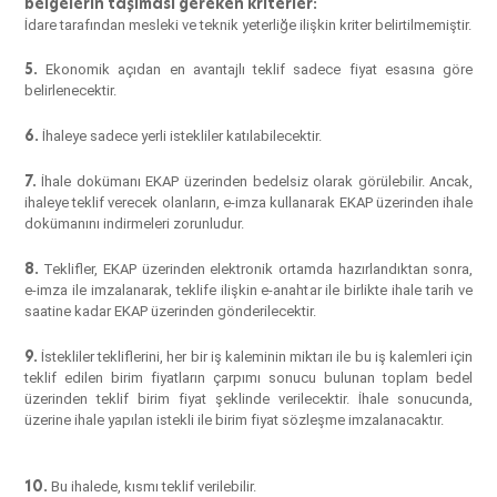
belgelerin taşıması gereken kriterler:
İdare tarafından mesleki ve teknik yeterliğe ilişkin kriter belirtilmemiştir.
5.
Ekonomik açıdan en avantajlı teklif sadece fiyat esasına göre
belirlenecektir.
6.
İhaleye sadece yerli istekliler katılabilecektir.
7.
İhale dokümanı EKAP üzerinden bedelsiz olarak görülebilir. Ancak,
ihaleye teklif verecek olanların, e-imza kullanarak EKAP üzerinden ihale
dokümanını indirmeleri zorunludur.
8.
Teklifler, EKAP üzerinden elektronik ortamda hazırlandıktan sonra,
e-imza ile imzalanarak, teklife ilişkin e-anahtar ile birlikte ihale tarih ve
saatine kadar EKAP üzerinden gönderilecektir.
9.
İstekliler tekliflerini, her bir iş kaleminin miktarı ile bu iş kalemleri için
teklif edilen birim fiyatların çarpımı sonucu bulunan toplam bedel
üzerinden teklif birim fiyat şeklinde verilecektir. İhale sonucunda,
üzerine ihale yapılan istekli ile birim fiyat sözleşme imzalanacaktır.
10.
Bu ihalede, kısmı teklif verilebilir.