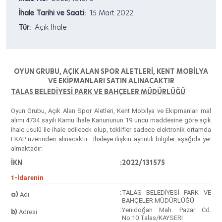
İhale Tarihi ve Saati:
15 Mart 2022
Tür:
Açık İhale
OYUN GRUBU, AÇIK ALAN SPOR ALETLERİ, KENT MOBİLYA
VE EKİPMANLARI SATIN ALINACAKTIR
TALAS BELEDİYESİ PARK VE BAHÇELER MÜDÜRLÜĞÜ
Oyun Grubu, Açık Alan Spor Aletleri, Kent Mobilya ve Ekipmanları
mal
alımı 4734 sayılı Kamu İhale Kanununun 19 uncu maddesine göre açık
ihale usulü ile ihale edilecek olup, teklifler sadece elektronik ortamda
EKAP üzerinden alınacaktır. İhaleye ilişkin ayrıntılı bilgiler aşağıda yer
almaktadır:
İKN
:
2022/131575
1-İdarenin
:
TALAS BELEDİYESİ PARK VE
a)
Adı
BAHÇELER MÜDÜRLÜĞÜ
:
Yenidoğan Mah. Pazar Cd.
b)
Adresi
No:10 Talas/KAYSERİ