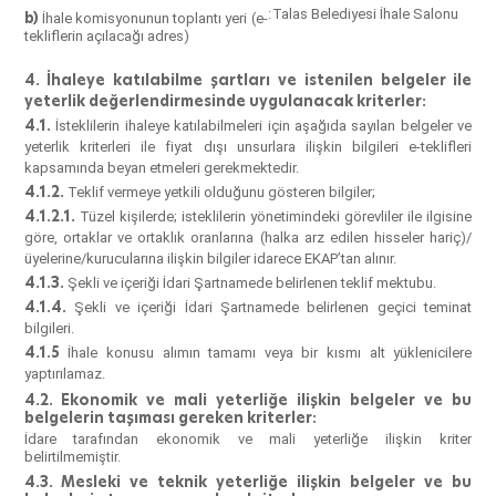
:
Talas Belediyesi İhale Salonu
b)
İhale komisyonunun toplantı yeri (e-
tekliflerin açılacağı adres)
4. İhaleye katılabilme şartları ve istenilen belgeler ile
yeterlik değerlendirmesinde uygulanacak kriterler:
4.1.
İsteklilerin ihaleye katılabilmeleri için aşağıda sayılan belgeler ve
yeterlik kriterleri ile fiyat dışı unsurlara ilişkin bilgileri e-teklifleri
kapsamında beyan etmeleri gerekmektedir.
4.1.2.
Teklif vermeye yetkili olduğunu gösteren bilgiler;
4.1.2.1.
Tüzel kişilerde; isteklilerin yönetimindeki görevliler ile ilgisine
göre, ortaklar ve ortaklık oranlarına (halka arz edilen hisseler hariç)/
üyelerine/kurucularına ilişkin bilgiler idarece EKAP’tan alınır.
4.1.3.
Şekli ve içeriği İdari Şartnamede belirlenen teklif mektubu.
4.1.4.
Şekli ve içeriği İdari Şartnamede belirlenen geçici teminat
bilgileri.
4.1.5
İhale konusu alımın tamamı veya bir kısmı alt yüklenicilere
yaptırılamaz.
4.2. Ekonomik ve mali yeterliğe ilişkin belgeler ve bu
belgelerin taşıması gereken kriterler:
İdare tarafından ekonomik ve mali yeterliğe ilişkin kriter
belirtilmemiştir.
4.3. Mesleki ve teknik yeterliğe ilişkin belgeler ve bu