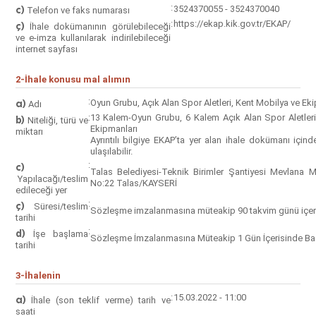
:
c)
3524370055 - 3524370040
Telefon ve faks numarası
:
https://ekap.kik.gov.tr/EKAP/
ç)
İhale dokümanının görülebileceği
ve e-imza kullanılarak indirilebileceği
internet sayfası
2-İhale konusu mal alımın
:
a)
Oyun Grubu, Açık Alan Spor Aletleri, Kent Mobilya ve Ek
Adı
:
13 Kalem-Oyun Grubu, 6 Kalem Açık Alan Spor Aletler
b)
Niteliği, türü ve
Ekipmanları
miktarı
Ayrıntılı bilgiye EKAP’ta yer alan ihale dokümanı içi
ulaşılabilir.
:
c)
Talas Belediyesi-Teknik Birimler Şantiyesi Mevlana M
Yapılacağı/teslim
No:22 Talas/KAYSERİ
edileceği yer
:
ç)
Süresi/teslim
Sözleşme imzalanmasına müteakip 90 takvim günü içeris
tarihi
:
d)
İşe başlama
Sözleşme İmzalanmasına Müteakip 1 Gün İçerisinde Baş
tarihi
3-İhalenin
:
15.03.2022 - 11:00
a)
İhale (son teklif verme) tarih ve
saati