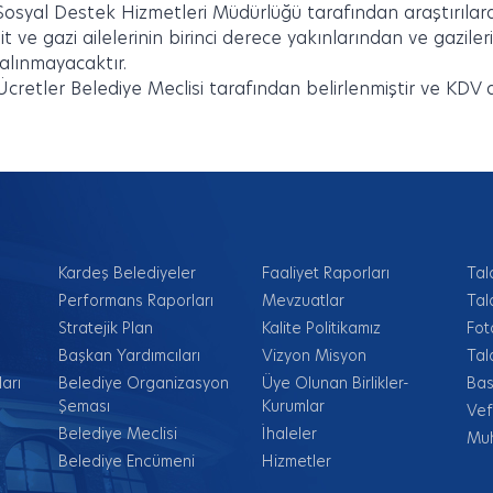
osyal Destek Hizmetleri Müdürlüğü tarafından araştırılarak
hit ve gazi ailelerinin birinci derece yakınlarından ve gazil
 alınmayacaktır.
cretler Belediye Meclisi tarafından belirlenmiştir ve KDV dâ
Kardeş Belediyeler
Faaliyet Raporları
Tal
Performans Raporları
Mevzuatlar
Tal
Stratejik Plan
Kalite Politikamız
Fot
Başkan Yardımcıları
Vizyon Misyon
Tal
arı
Belediye Organizasyon
Üye Olunan Birlikler-
Bas
Şeması
Kurumlar
Vef
Belediye Meclisi
İhaleler
Muh
Belediye Encümeni
Hizmetler