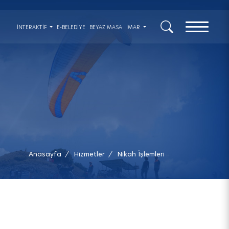
x
İNTERAKTIF
E-BELEDİYE
BEYAZ MASA
İMAR
Anasayfa
Hizmetler
Nikah İşlemleri
/
/