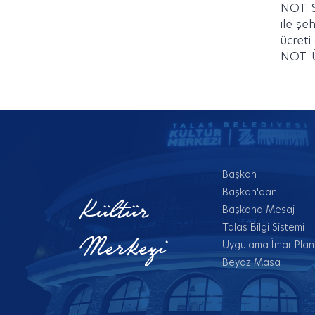
NOT: S
ile şe
ücreti
NOT: Ü
Başkan
Başkan'dan
Kültür
Başkana Mesaj
Talas Bilgi Sistemi
Merkezi
Uygulama İmar Planl
Beyaz Masa