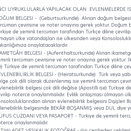
CI UYRUKLULARLA YAPILACAK OLAN EVLENMELERDE İS
OĞUM BELGESİ -
(Geburtsurkunde) Alınan doğum belgesi ço
rcüman çevirisine ve noter onayına gerek yoktur. Doğum belge
rkiye de yeminli tercüman tarafından Türkçe diline çevrilip
mayan ülke vatandaşları ise ülkesinden veya Konsoloslukla
kanlığımıza onaylatacaklardır.
KAMETGÂH BELGESİ
- (Aufenthaltsurkunde) Alınan ikametgâ
minli tercüman çevirisine ve noter onayına gerek yoktur. İk
e) Türkiye de yeminli tercüman tarafından Türkçe diline çev
VLENEBİLİRLİK BELGESİ -
(Heiratsurkunde) Türk veya yaba
lge çok dilli olarak düzenlenmiş ise yeminli tercüman çevi
lenebilirlik belgesi çok dilli değilse (Apostilli ise) Türkiy
vrilip noterce onaylanmalıdır. Evlilik anlaşması olmayan ü
nsolosluklarından alınan evlenebilirlik belgesini Dışişleri 
lenebilirlik belgesinde BEKÂR-BOŞANMIŞ veya DUL diye ya
ÜFUS CÜZDANI VEYA PASAPORT -
Türkiye de yeminli tercü
terce onaylanmalıdır.
LTI(6) ADET VESİKALIK FOTOĞRAF -
(ön cepheden çekilmiş s