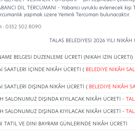
ABANCI DİL TERCÜMANI -
Yabancı uyruklu evlenecek kişi 
rcümanlık yapmak üzere Yeminli Tercüman bulunacaktır.
m :
0352 502 8090
TALAS BELEDİYESİ 2026 YILI NİKÂH
NAME BELGESİ DÜZENLEME ÜCRETİ (NİKAH İZİN ÜCRETİ)
İ SAATLERİ İÇİNDE NİKÂH ÜCRETİ (
BELEDİYE NİKÂH S
İ SAATLERİ DIŞINDA NİKÂH ÜCRETİ (
BELEDİYE NİKÂH 
H SALONUMUZ DIŞINDA KIYILACAK NİKÂH ÜCRETİ -
TAL
H SALONUMUZ DIŞINDA KIYILACAK NİKÂH ÜCRETİ -
TAL
İ TATİL VE DİNİ BAYRAM GÜNLERİNDE NİKÂH ÜCRETİ