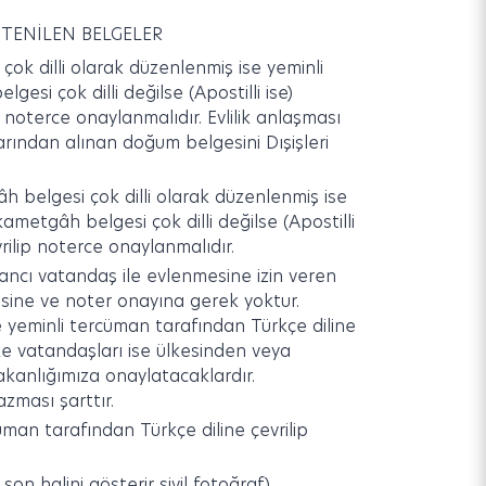
TENİLEN BELGELER
k dilli olarak düzenlenmiş ise yeminli
si çok dilli değilse (Apostilli ise)
 noterce onaylanmalıdır. Evlilik anlaşması
rından alınan doğum belgesini Dışişleri
h belgesi çok dilli olarak düzenlenmiş ise
ametgâh belgesi çok dilli değilse (Apostilli
rilip noterce onaylanmalıdır.
ncı vatandaş ile evlenmesine izin veren
risine ve noter onayına gerek yoktur.
e de yeminli tercüman tarafından Türkçe diline
lke vatandaşları ise ülkesinden veya
Bakanlığımıza onaylatacaklardır.
zması şarttır.
man tarafından Türkçe diline çevrilip
on halini gösterir sivil fotoğraf)