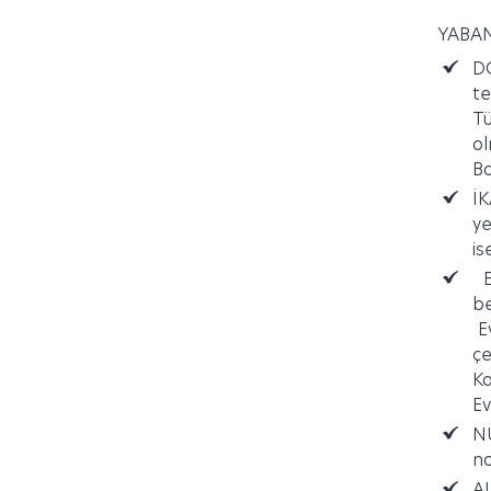
YABAN
D
te
Tü
ol
Ba
İ
ye
is
E
be
Ev
çe
Ko
Ev
N
no
A