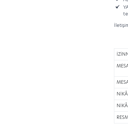
Y
te
İletişi
İZİN
MESA
MESA
NİKÂ
NİKÂ
RESM