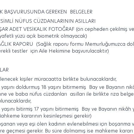
İK BAŞVURUSUNDA GEREKEN BELGELER
ESİMLİ NÜFUS CÜZDANLARININ ASILLARI
ŞAR ADET VESİKALIK FOTOĞRAF (ön cepheden çekilmiş ve kişi
yafetli yüzü açık biometrik olmayacak)
AĞLIK RAPORU (Sağlık raporu formu Memurluğumuzca dold
rekli testler için Aile Hekimine başvurulacaktır)
LAR
lenecek kişiler müracaatta birlikte bulunacaklardır,
 yaşını doldurmuş 18 yaşını bitirmemiş Bay ve Bayanın nikâ
ne ve baba nüfus cüzdanları asılları ile birlikte rıza belg
lunacaklardır,
 yaşını bitirmiş 17 yaşını bitirmemiş Bay ve Bayanın nikâh 
ahkeme kararının kesinleşmesi gerekir)
şanan veya eşi ölen kadının evlenebilmesi için boşanma 
re geçmesi gerekir. Bu süre dolmamış ise mahkeme kararı ge