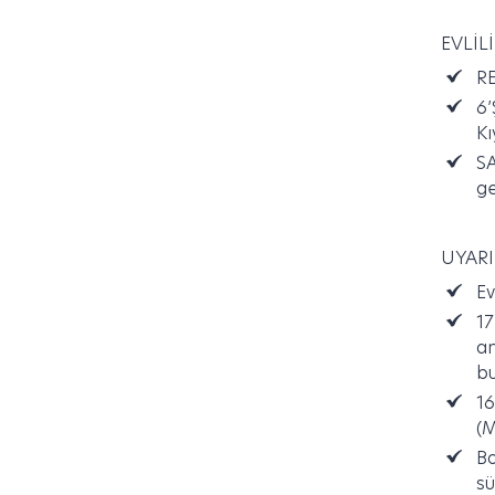
EVLİL
R
6’
Kı
S
ge
UYARI
Ev
17
an
bu
16
(M
Bo
sü