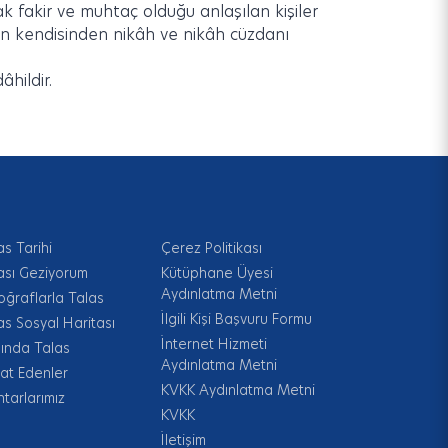
 fakir ve muhtaç olduğu anlaşılan kişiler
erin kendisinden nikâh ve nikâh cüzdanı
hildir.
as Tarihi
Çerez Politikası
ası Geziyorum
Kütüphane Üyesi
Aydınlatma Metni
oğraflarla Talas
İlgili Kişi Başvuru Formu
as Sosyal Haritası
İnternet Hizmeti
ında Talas
Aydınlatma Metni
at Edenler
KVKK Aydınlatma Metni
tarlarımız
KVKK
İletişim