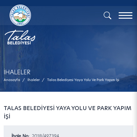
x
İHALELER
Anasayfa
/
İhaleler
/
Talas Belediyesi Yaya Yolu Ve Park Yapım İşi
TALAS BELEDİYESİ YAYA YOLU VE PARK YAPIM
İŞİ
İhale No:
2018/497394